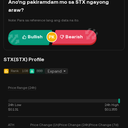
Ano'ng pakiramdam mo sa STX ngayong
araw?
Note: Para sa reference lang ang data na ito.
Bullish
Bearish
STX(STX) Profile
Rank
108
BBB
Expand
Price Range (24h)
24h Low
24h High
$0.131
$0.1355
ATH
Price Change (1h)
Price Change (24h)
Price Change (7d)