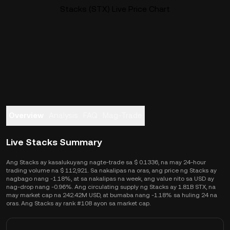
Stacks (STX) Live Price Chart
Overview
Analysis
FAQ
Mag-Trade
Live Stacks Summary
Ang Stacks ay kasalukuyang nagte-trade sa $ 0.1336, na may 24-hour
trading volume na $ 112,921. Sa nakalipas na oras, ang price ng Stacks ay
nagbago nang -1.18%, at sa nakalipas na week, ang value nito sa USD ay
nag-drop nang -0.96%. Ang circulating supply ng Stacks ay 1.81B STX, na
may market cap na 242.42M USD, at bumaba nang -1.18% sa huling 24 na
oras. Ang Stacks ay rank #108 ayon sa market cap.