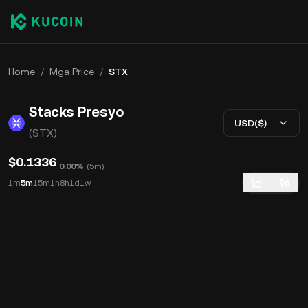
Home
/
Mga Price
/
STX
Stacks Presyo
USD($)
(STX)
$0.1336
0.00%
(
5m
)
1m
5m
15m
1h
8h
1d
1w