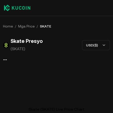
Home
/
Mga Price
/
SKATE
Skate Presyo
USD($)
(SKATE)
--
Skate (SKATE) Live Price Chart