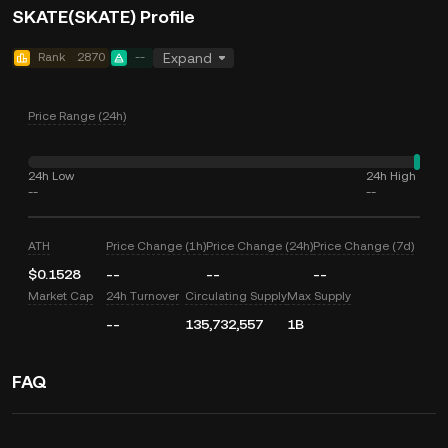
SKATE(SKATE) Profile
Rank
2870
--
Expand
Price Range (24h)
24h Low
24h High
--
--
ATH
Price Change (1h)
Price Change (24h)
Price Change (7d)
$0.1528
--
--
--
Market Cap
24h Turnover
Circulating Supply
Max Supply
--
135,732,557
1B
FAQ