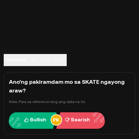
Overview
FAQ
Mag-Trade
Ano'ng pakiramdam mo sa SKATE ngayong
araw?
Note: Para sa reference lang ang data na ito.
Bullish
Bearish