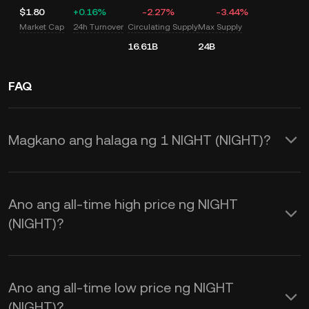
$1.80
+0.16%
-2.27%
-3.44%
Market Cap
24h Turnover
Circulating Supply
Max Supply
16.61B
24B
FAQ
Magkano ang halaga ng 1 NIGHT (NIGHT)?
Nagbibigay ang KuCoin ng mga real-
time na USD price update para sa
Ano ang all-time high price ng NIGHT
NIGHT (NIGHT). Ang NIGHT price ay
(NIGHT)?
apektado ng supply at demand, at pati
na rin ng market sentiment. Gamitin
Ano ang all-time low price ng NIGHT
ang KuCoin Calculator para makakuha
(NIGHT)?