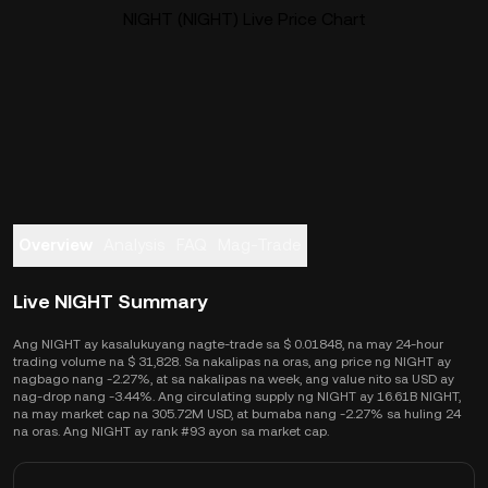
NIGHT (NIGHT) Live Price Chart
Overview
Analysis
FAQ
Mag-Trade
Live NIGHT Summary
Ang NIGHT ay kasalukuyang nagte-trade sa $ 0.01848, na may 24-hour
trading volume na $ 31,828. Sa nakalipas na oras, ang price ng NIGHT ay
nagbago nang -2.27%, at sa nakalipas na week, ang value nito sa USD ay
nag-drop nang -3.44%. Ang circulating supply ng NIGHT ay 16.61B NIGHT,
na may market cap na 305.72M USD, at bumaba nang -2.27% sa huling 24
na oras. Ang NIGHT ay rank #93 ayon sa market cap.