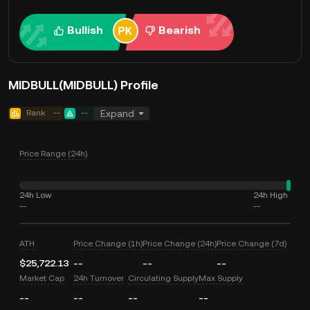
Bullish
Bearish
MIDBULL(MIDBULL) Profile
Rank
--
--
Expand
Price Range (24h)
24h Low
24h High
--
--
ATH
Price Change (1h)
Price Change (24h)
Price Change (7d)
$25,722.13
--
--
--
Market Cap
24h Turnover
Circulating Supply
Max Supply
--
--
--
--