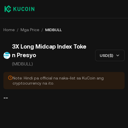
Home
/
Mga Price
/
MIDBULL
3X Long Midcap Index Toke
n Presyo
USD($)
(MIDBULL)
Note: Hindi pa official na naka-list sa KuCoin ang
cryptocurrency na ito.
--