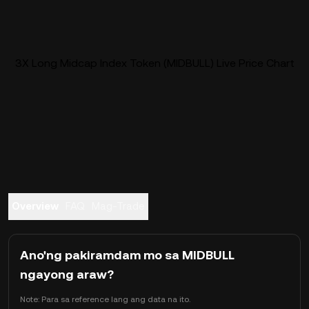
3X Long Midcap Index Token (MIDBULL) Live Price Chart
Overview
FAQ
Mag-Trade
Ano'ng pakiramdam mo sa MIDBULL
ngayong araw?
Note: Para sa reference lang ang data na ito.