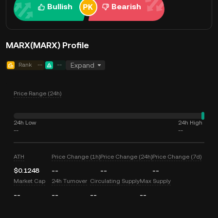
Bullish
Bearish
MARX(MARX) Profile
Rank
--
--
Expand
Price Range (24h)
24h Low
24h High
--
--
ATH
Price Change (1h)
Price Change (24h)
Price Change (7d)
$0.1248
--
--
--
Market Cap
24h Turnover
Circulating Supply
Max Supply
--
--
--
--