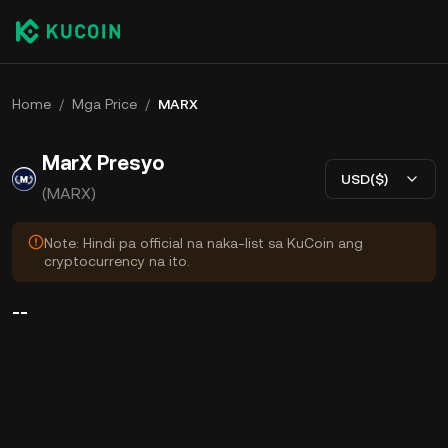
Home
/
Mga Price
/
MARX
MarX Presyo
USD($)
(MARX)
Note: Hindi pa official na naka-list sa KuCoin ang
cryptocurrency na ito.
--