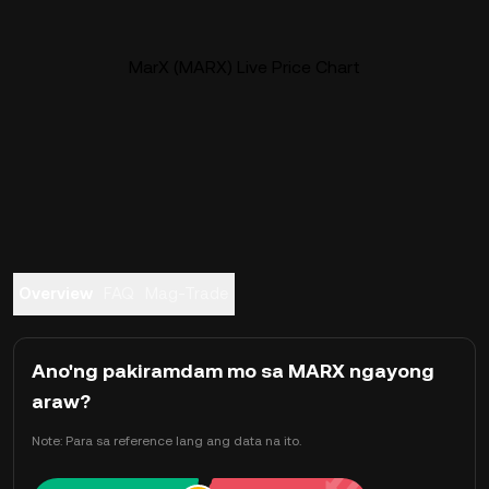
MarX (MARX) Live Price Chart
Overview
FAQ
Mag-Trade
Ano'ng pakiramdam mo sa MARX ngayong
araw?
Note: Para sa reference lang ang data na ito.