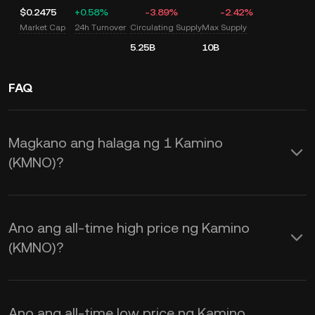
$0.2475
+0.58%
-3.89%
-2.42%
Market Cap
24h Turnover
Circulating Supply
Max Supply
5.25B
10B
FAQ
Magkano ang halaga ng 1 Kamino
(KMNO)?
Nagbibigay ang KuCoin ng mga real-
time na USD price update para sa
Ano ang all-time high price ng Kamino
Kamino (KMNO). Ang Kamino price ay
(KMNO)?
apektado ng supply at demand, at pati
na rin ng market sentiment. Gamitin
Ano ang all-time low price ng Kamino