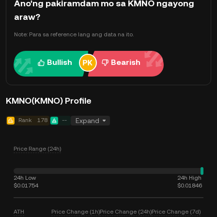
Ano'ng pakiramdam mo sa KMNO ngayong
araw?
Note: Para sa reference lang ang data na ito.
Bullish
Bearish
KMNO(KMNO) Profile
Rank
178
--
Expand
Price Range (24h)
24h Low
24h High
$0.01754
$0.01846
ATH
Price Change (1h)
Price Change (24h)
Price Change (7d)