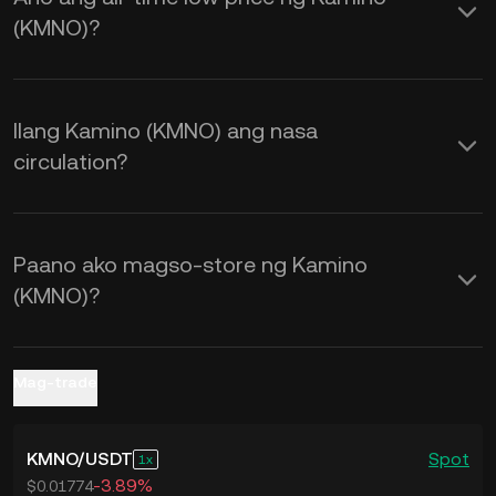
ang KuCoin Calculator para makakuha
(KMNO)?
ng mga real-time na
KMNO to USD
exchange rate.
Ilang Kamino (KMNO) ang nasa
circulation?
Paano ako magso-store ng Kamino
(KMNO)?
Mag-trade
KMNO
/
USDT
Spot
1
-3.89%
$0.01774