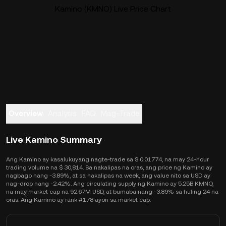
Kamino (KMNO) Live Price Chart
Overview
Analysis
FAQ
Mag-Trade
Live Kamino Summary
Ang Kamino ay kasalukuyang nagte-trade sa $ 0.01774, na may 24-hour
trading volume na $ 30,814. Sa nakalipas na oras, ang price ng Kamino ay
nagbago nang -3.89%, at sa nakalipas na week, ang value nito sa USD ay
nag-drop nang -2.42%. Ang circulating supply ng Kamino ay 5.25B KMNO,
na may market cap na 92.67M USD, at bumaba nang -3.89% sa huling 24 na
oras. Ang Kamino ay rank #178 ayon sa market cap.