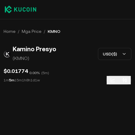
Home
/
Mga Price
/
KMNO
Kamino Presyo
USD($)
(KMNO)
$0.01774
0.00%
(
5m
)
1m
5m
15m
1h
8h
1d
1w