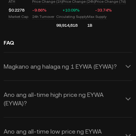
ATH
Price Change (1h)
Price Change (24h)
Price Change (7d)
$0.2278
-9.86%
+10.09%
-33.74%
Market Cap
24h Turnover
Circulating Supply
Max Supply
99,914,818
1B
FAQ
Magkano ang halaga ng 1 EYWA (EYWA)?
Nagbibigay ang KuCoin ng mga real-
time na USD price update para sa
Ano ang all-time high price ng EYWA
EYWA (EYWA). Ang EYWA price ay
(EYWA)?
apektado ng supply at demand, at pati
na rin ng market sentiment. Gamitin
Ano ang all-time low price ng EYWA
ang KuCoin Calculator para makakuha