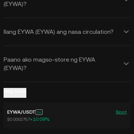
(EYWA)?
ng mga real-time na
EYWA to USD
exchange rate.
Ilang EYWA (EYWA) ang nasa circulation?
Paano ako magso-store ng EYWA
(EYWA)?
Mag-trade
EYWA
/
USDT
Spot
1
+10.09%
$0.0002757