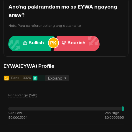
Ano'ng pakiramdam mo sa EYWA ngayong
araw?
Note: Para sa reference lang ang data na ito.
Bullish
Bearish
EYWA(EYWA) Profile
Rank
3320
--
Expand
Price Range (24h)
24h Low
24h High
$0.0002504
$0.0005395