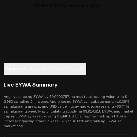
EYWA (EYWA) Live Price Chart
Overview
Analysis
FAQ
Mag-Trade
Live EYWA Summary
Ang live price ng EYWA ay $0.0002757, na may total trading volume na $
2,980 sa huling 24 na oras. Ang price ng EYWA ay nagbago nang +10.09%
sa nakaraang araw, at ang USD value nito ay nag-decrease nang -33.74%
sa nakaraang week. May circulating supply na 99,914,818 EYWA, ang market
cap ng EYWA ay kasalukuyang 37,448 USD, na nagma-mark ng +10.09%
increase ngayong araw. Sa kasalukuyan, #3320 ang rank ng EYWA sa
market cap.