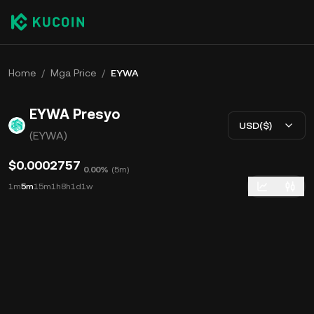
Home
/
Mga Price
/
EYWA
EYWA Presyo
USD($)
(EYWA)
$0.0002757
0.00%
(
5m
)
1m
5m
15m
1h
8h
1d
1w