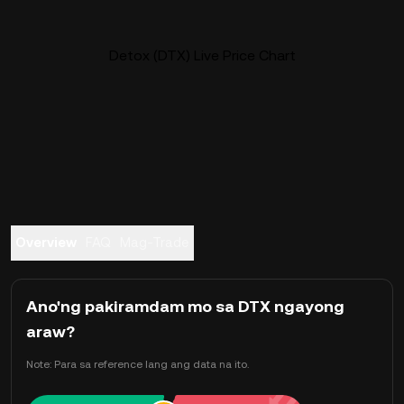
Detox (DTX) Live Price Chart
Overview
FAQ
Mag-Trade
Ano'ng pakiramdam mo sa DTX ngayong
araw?
Note: Para sa reference lang ang data na ito.