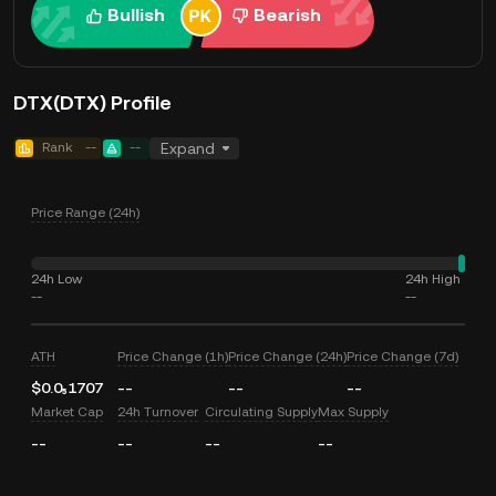
Bullish
Bearish
DTX(DTX) Profile
Rank
--
--
Expand
Price Range (24h)
24h Low
24h High
--
--
ATH
Price Change (1h)
Price Change (24h)
Price Change (7d)
$0.0₅1707
--
--
--
Market Cap
24h Turnover
Circulating Supply
Max Supply
--
--
--
--