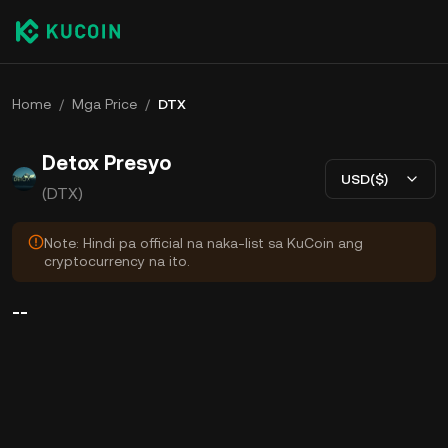
Home
/
Mga Price
/
DTX
Detox Presyo
USD($)
(DTX)
Note: Hindi pa official na naka-list sa KuCoin ang
cryptocurrency na ito.
--