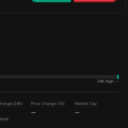
24h High
--
Change (24h)
Price Change (7d)
Market Cap
--
--
upply