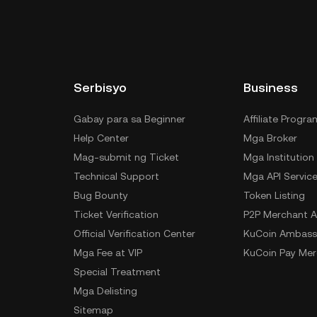
ang self-custody wallet (sa web browser, mobile
ty crypto custody service, o paper wallet.
Serbisyo
Business
Gabay para sa Beginner
Affiliate Progra
Help Center
Mga Broker
Mag-submit ng Ticket
Mga Institution
Technical Support
Mga API Servic
Bug Bounty
Token Listing
Ticket Verification
P2P Merchant A
Official Verification Center
KuCoin Ambass
Mga Fee at VIP
KuCoin Pay Mer
Special Treatment
Mga Delisting
Sitemap