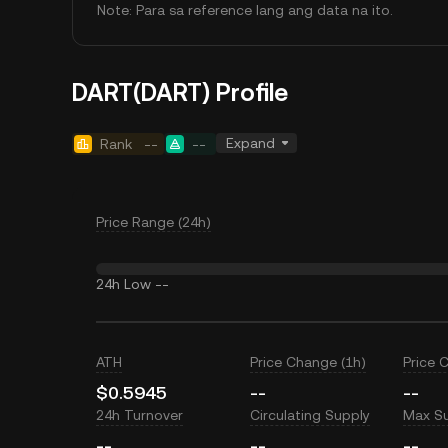
Note: Para sa reference lang ang data na ito.
DART(DART) Profile
Expand
Rank
--
--
Price Range (24h)
24h Low
--
ATH
Price Change (1h)
Price 
$0.5945
--
--
24h Turnover
Circulating Supply
Max S
--
--
--