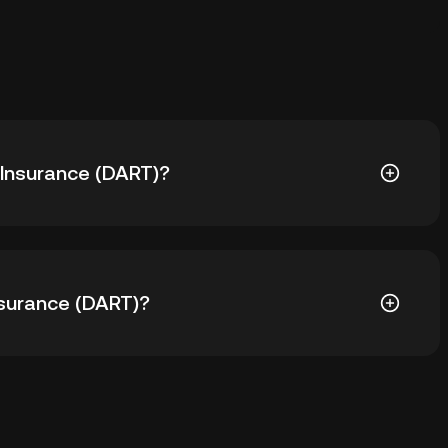
 Insurance (DART)?
DART) ay $0.5945. Ang current price ng DART ay down
surance (DART)?
 sa custodial wallet ng isang cryptocurrency
a sa pag-manage ng private keys mo. Kabilang sa iba