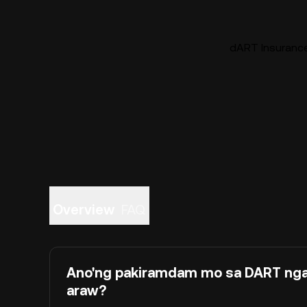
dART Insurance
Overview
FAQ
Ano'ng pakiramdam mo sa DART ng
araw?