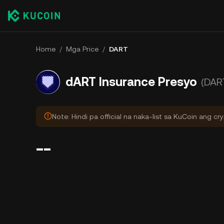
Home
/
Mga Price
/
DART
dART Insurance Presyo
(DAR
Note: Hindi pa official na naka-list sa KuCoin ang cr
--