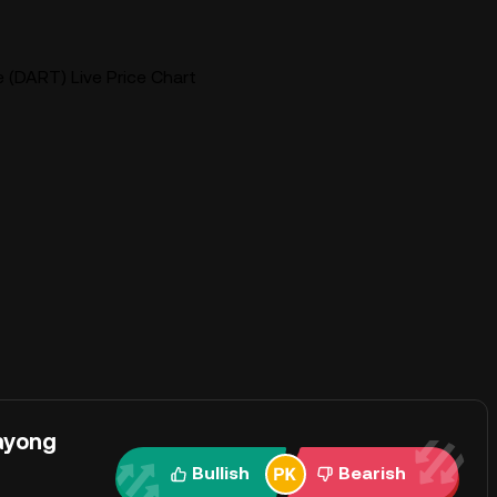
 (DART) Live Price Chart
ayong
Bullish
Bearish