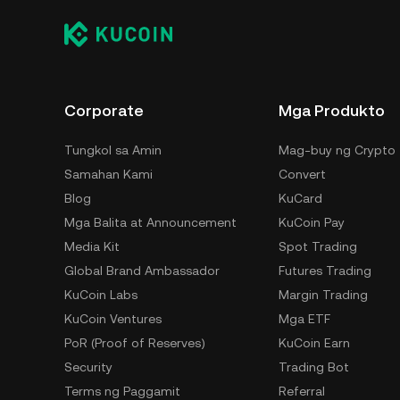
pang paraan para i-store ang iyong DART ay 
device, o desktop), hardware wallet, third-par
Corporate
Mga Produkto
Tungkol sa Amin
Mag-buy ng Crypto
Samahan Kami
Convert
Blog
KuCard
Mga Balita at Announcement
KuCoin Pay
Media Kit
Spot Trading
Global Brand Ambassador
Futures Trading
KuCoin Labs
Margin Trading
KuCoin Ventures
Mga ETF
PoR (Proof of Reserves)
KuCoin Earn
Security
Trading Bot
Terms ng Paggamit
Referral