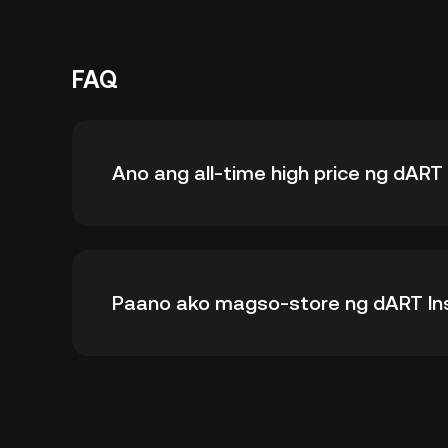
FAQ
Ano ang all-time high price ng dART
Ang all-time high price ng dART Insurance (
Paano ako magso-store ng dART In
nang -- mula sa all-time high nito.
Maaari mong i-store ang iyong dART Insurance
exchange nang hindi kinakailangang mag-alal