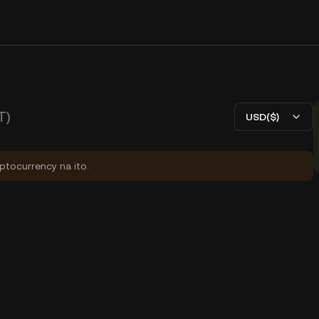
T)
USD($)
yptocurrency na ito.