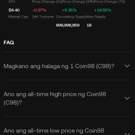
ATH
Price Change (1h)
Price Change (24h)
Price Change (7d)
$6.40
-0.37%
+5.35%
+16.55%
Market Cap
24h Turnover
Circulating Supply
Max Supply
999,998,859
1B
FAQ
Magkano ang halaga ng 1 Coin98 (C98)?
Nagbibigay ang KuCoin ng mga real-
time na USD price update para sa
Ano ang all-time high price ng Coin98
Coin98 (C98). Ang Coin98 price ay
(C98)?
apektado ng supply at demand, at pati
na rin ng market sentiment. Gamitin
Ano ang all-time low price ng Coin98
ang KuCoin Calculator para makakuha