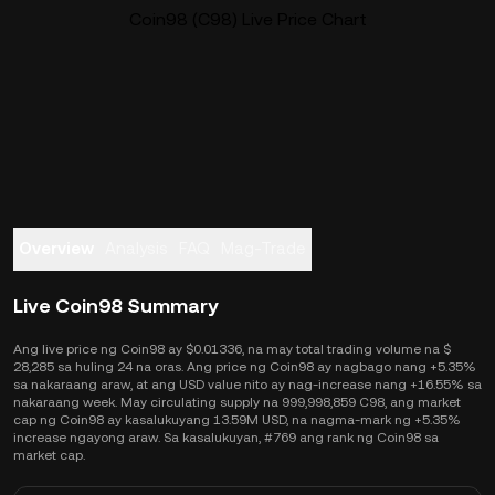
Coin98 (C98) Live Price Chart
Overview
Analysis
FAQ
Mag-Trade
Live Coin98 Summary
Ang live price ng Coin98 ay $0.01336, na may total trading volume na $
28,285 sa huling 24 na oras. Ang price ng Coin98 ay nagbago nang +5.35%
sa nakaraang araw, at ang USD value nito ay nag-increase nang +16.55% sa
nakaraang week. May circulating supply na 999,998,859 C98, ang market
cap ng Coin98 ay kasalukuyang 13.59M USD, na nagma-mark ng +5.35%
increase ngayong araw. Sa kasalukuyan, #769 ang rank ng Coin98 sa
market cap.