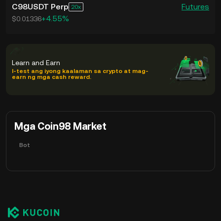
C98USDT Perp
Futures
20
+4.55%
$0.01336
Learn and Earn
I-test ang iyong kaalaman sa crypto at mag-
earn ng mga cash reward.
Mga Coin98 Market
Bot