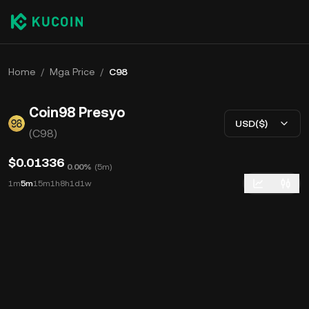
Home
/
Mga Price
/
C98
Coin98 Presyo
USD($)
(C98)
$0.01336
0.00%
(
5m
)
1m
5m
15m
1h
8h
1d
1w