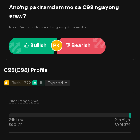
Ano'ng pakiramdam mo sa C98 ngayong
araw?
Note: Para sa reference lang ang data na ito.
Bullish
Bearish
C98(C98) Profile
Rank
769
B
Expand
Price Range (24h)
24h Low
24h High
$0.0125
$0.01374