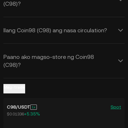
(C98)?
ng mga real-time na
C98 to USD
exchange rate.
Ilang Coin98 (C98) ang nasa circulation?
Paano ako magso-store ng Coin98
(C98)?
Mag-trade
C98
/
USDT
Spot
1
+5.35%
$0.01336