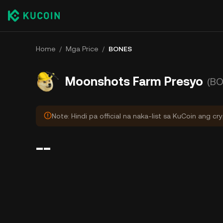
Home
/
Mga Price
/
BONES
Moonshots Farm Presyo
(B
Note: Hindi pa official na naka-list sa KuCoin ang cr
--