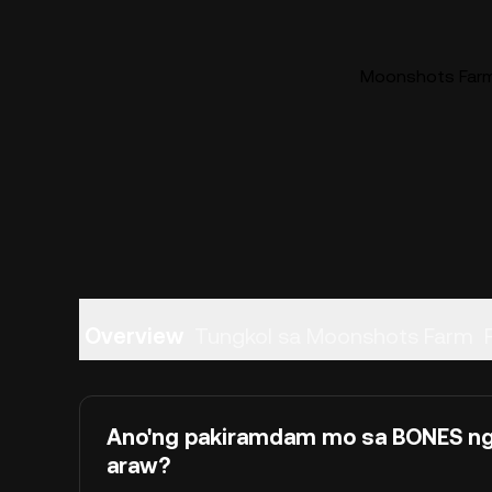
Moonshots Farm 
Overview
Tungkol sa Moonshots Farm
Ano'ng pakiramdam mo sa BONES n
araw?