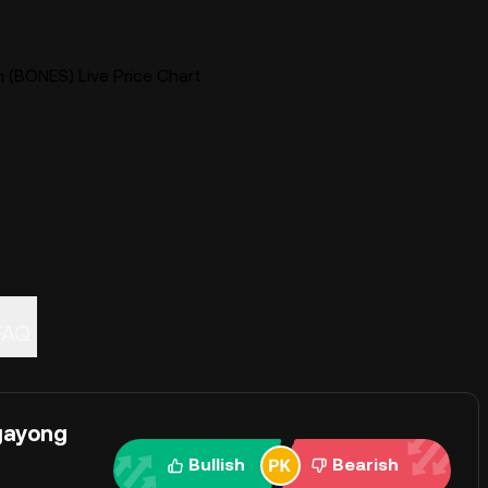
(BONES) Live Price Chart
FAQ
gayong
Bullish
Bearish