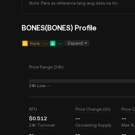
Note: Para sa reference lang ang data na ito.
BONES(BONES) Profile
Expand
Rank
--
--
Price Range (24h)
24h Low
--
ATH
Price Change (1h)
Price 
$0.512
--
--
24h Turnover
Circulating Supply
Max S
--
--
--