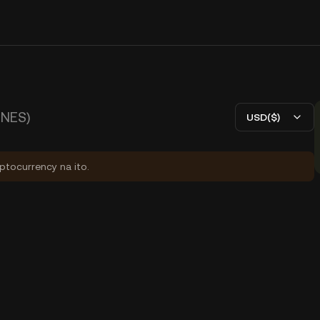
ONES)
USD($)
yptocurrency na ito.