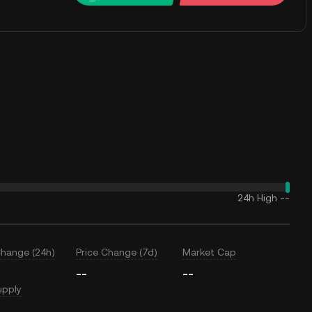
24h High
--
Change (24h)
Price Change (7d)
Market Cap
--
--
upply