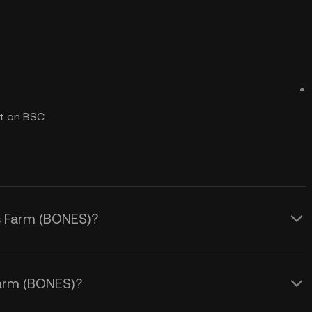
t on BSC.
s Farm (BONES)?
arm (BONES)?