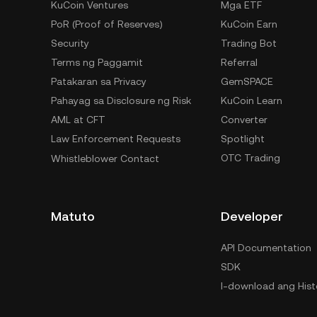
KuCoin Ventures
Mga ETF
PoR (Proof of Reserves)
KuCoin Earn
Security
Trading Bot
Terms ng Paggamit
Referral
Patakaran sa Privacy
GemSPACE
Pahayag sa Disclosure ng Risk
KuCoin Learn
AML at CFT
Converter
Law Enforcement Requests
Spotlight
OTC Trading
Whistleblower Contact
Matuto
Developer
API Documentation
SDK
I-download ang Hist