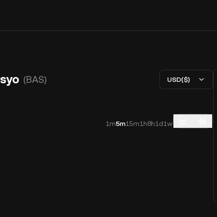
esyo
(BAS)
USD($)
1m
5m
15m
1h
8h
1d
1w