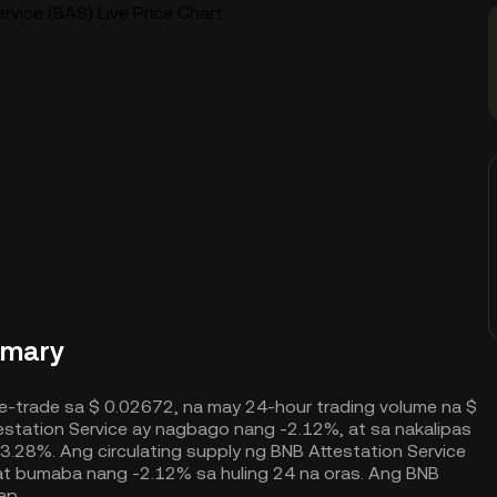
rvice (BAS) Live Price Chart
mmary
e-trade sa $ 0.02672, na may 24-hour trading volume na $
testation Service ay nagbago nang -2.12%, at sa nakalipas
3.28%. Ang circulating supply ng BNB Attestation Service
at bumaba nang -2.12% sa huling 24 na oras. Ang BNB
ap.