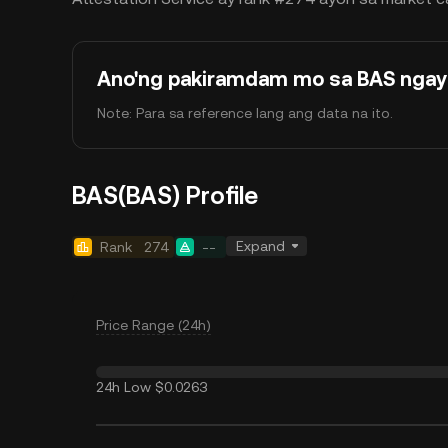
Ano'ng pakiramdam mo sa BAS nga
Note: Para sa reference lang ang data na ito.
BAS(BAS) Profile
Expand
Rank
274
--
Price Range (24h)
24h Low
$0.0263