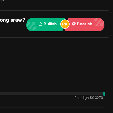
yong araw?
Bullish
Bearish
24h High
$0.02791