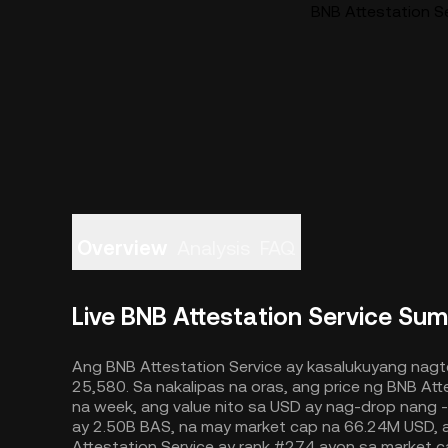
BNB Attestation Se
Overview
Analysis
FAQ
Live BNB Attestation Service Su
Ang BNB Attestation Service ay kasalukuyang nagt
25,580. Sa nakalipas na oras, ang price ng BNB At
na week, ang value nito sa USD ay nag-drop nang -
ay 2.50B BAS, na may market cap na 66.24M USD, 
Attestation Service ay rank #274 ayon sa market c