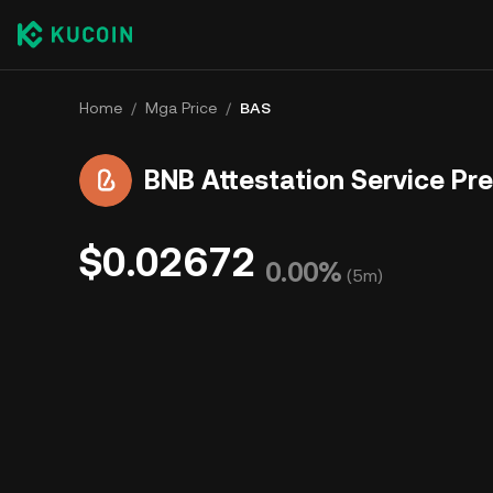
Home
/
Mga Price
/
BAS
BNB Attestation Service Pr
$0.02672
0.00%
(
5m
)