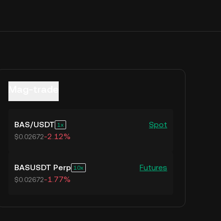
Mag-trade
BAS
/
USDT
Spot
1
-2.12%
$0.02672
BASUSDT Perp
Futures
10
-1.77%
$0.02672