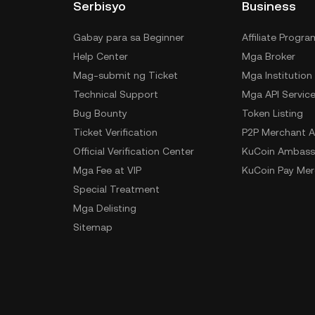
Serbisyo
Business
Gabay para sa Beginner
Affiliate Progra
Help Center
Mga Broker
Mag-submit ng Ticket
Mga Institution
Technical Support
Mga API Servic
Bug Bounty
Token Listing
Ticket Verification
P2P Merchant A
Official Verification Center
KuCoin Ambass
Mga Fee at VIP
KuCoin Pay Mer
Special Treatment
Mga Delisting
Sitemap