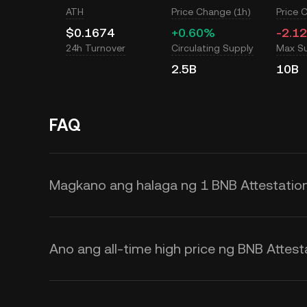
ATH
Price Change (1h)
Price 
$0.1674
+0.60%
-2.1
24h Turnover
Circulating Supply
Max S
2.5B
10B
FAQ
Magkano ang halaga ng 1 BNB Attestation
Nagbibigay ang KuCoin ng mga rea
Attestation Service (BAS). Ang BNB
Ano ang all-time high price ng BNB Attest
ng supply at demand, at pati na ri
KuCoin Calculator para makakuha 