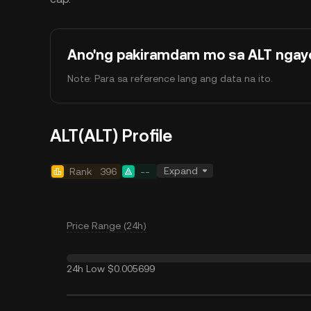
Ano'ng pakiramdam mo sa ALT ngay
Note: Para sa reference lang ang data na ito.
ALT(ALT) Profile
Expand
Rank
396
--
Price Range (24h)
24h Low
$0.005699