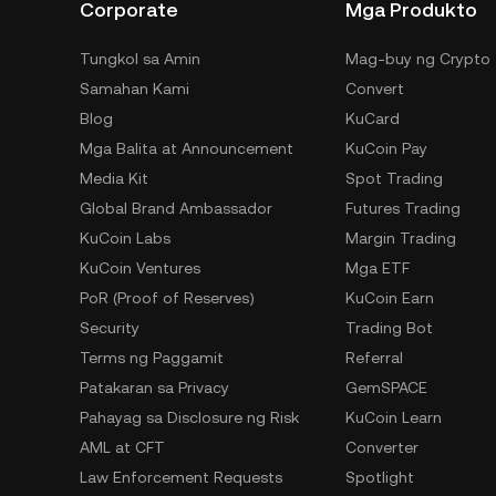
Corporate
Mga Produkto
Tungkol sa Amin
Mag-buy ng Crypto
Samahan Kami
Convert
Blog
KuCard
Mga Balita at Announcement
KuCoin Pay
Media Kit
Spot Trading
Global Brand Ambassador
Futures Trading
KuCoin Labs
Margin Trading
KuCoin Ventures
Mga ETF
PoR (Proof of Reserves)
KuCoin Earn
Security
Trading Bot
Terms ng Paggamit
Referral
Patakaran sa Privacy
GemSPACE
Pahayag sa Disclosure ng Risk
KuCoin Learn
AML at CFT
Converter
Law Enforcement Requests
Spotlight