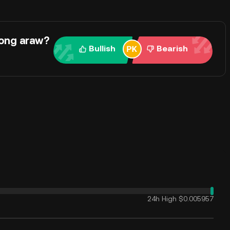
ong araw?
Bullish
Bearish
24h High
$0.005957