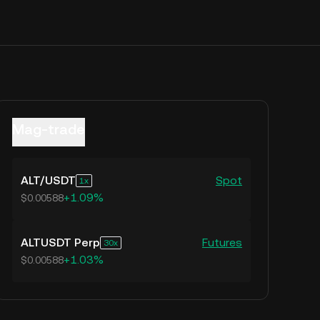
Mag-trade
ALT
/
USDT
Spot
1
+1.09%
$0.00588
ALTUSDT Perp
Futures
30
+1.03%
$0.00588