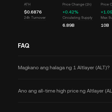
ATH
Price Change (1h)
Price 
$0.6876
+0.42%
+1.0
24h Turnover
Circulating Supply
Max S
6.89B
10B
FAQ
Magkano ang halaga ng 1 Altlayer (ALT)?
Nagbibigay ang KuCoin ng mga rea
Altlayer (ALT). Ang Altlayer price 
Ano ang all-time high price ng Altlayer (A
na rin ng market sentiment. Gamit
ng mga real-time na
ALT to USD
ex