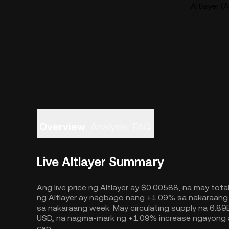
Altlayer (
Overview
Analysis
FAQ
Live Altlayer Summary
Ang live price ng Altlayer ay $0.00588, na may tota
ng Altlayer ay nagbago nang +1.09% sa nakaraang 
sa nakaraang week. May circulating supply na 6.89
USD, na nagma-mark ng +1.09% increase ngayong ar
cap.