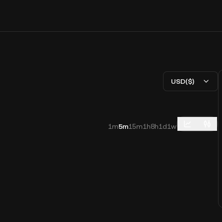
USD($)
1m
5m
15m
1h
8h
1d
1w