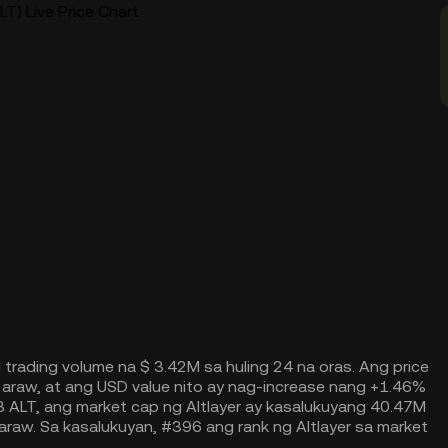
ALT) Live Price Chart
l trading volume na $ 3.42M sa huling 24 na oras. Ang price
araw, at ang USD value nito ay nag-increase nang +1.46%
B ALT, ang market cap ng Altlayer ay kasalukuyang 40.47M
aw. Sa kasalukuyan, #396 ang rank ng Altlayer sa market