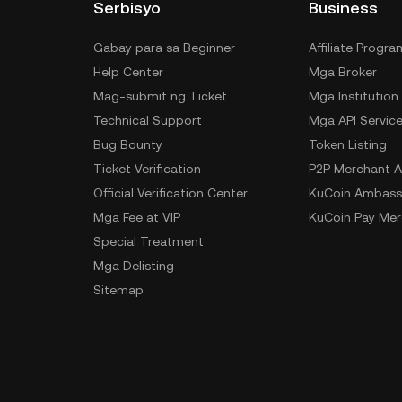
Serbisyo
Business
Gabay para sa Beginner
Affiliate Progra
Help Center
Mga Broker
Mag-submit ng Ticket
Mga Institution
Technical Support
Mga API Servic
Bug Bounty
Token Listing
Ticket Verification
P2P Merchant A
Official Verification Center
KuCoin Ambass
Mga Fee at VIP
KuCoin Pay Mer
Special Treatment
Mga Delisting
Sitemap