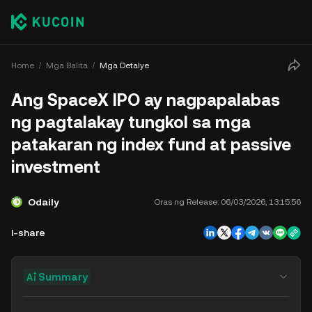
Home
Mga Balita
Mga Detalye
Ang SpaceX IPO ay nagpapalabas
ng pagtalakay tungkol sa mga
patakaran ng index fund at passive
investment
Odaily
Oras ng Release:
06/03/2026, 13:15:56
I-share
Summary