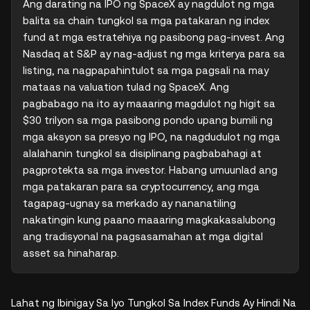
Ang darating na IPO ng SpaceX ay nagdulot ng mga 
balita sa chain tungkol sa mga patakaran ng index 
fund at mga estratehiya ng pasibong pag-invest. Ang 
Nasdaq at S&P ay nag-adjust ng mga kriterya para sa 
listing, na nagpapahintulot sa mga pagsali na may 
mataas na valuation tulad ng SpaceX. Ang 
pagbabago na ito ay maaaring magdulot ng higit sa 
$30 trilyon sa mga pasibong pondo upang bumili ng 
mga aksyon sa presyo ng IPO, na nagdudulot ng mga 
alalahanin tungkol sa disiplinang pagbabahagi at 
pagprotekta sa mga investor. Habang umuunlad ang 
mga patakaran para sa cryptocurrency, ang mga 
tagapag-ugnay sa merkado ay nananatiling 
nakatingin kung paano maaaring magkakasalubong 
ang tradisyonal na pagsasamahan at mga digital 
asset sa hinaharap.
Lahat ng Ibinigay Sa Iyo Tungkol Sa Index Funds Ay Hindi Na