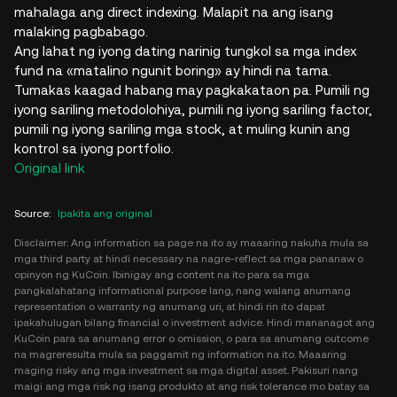
mahalaga ang direct indexing. Malapit na ang isang
malaking pagbabago.
Ang lahat ng iyong dating narinig tungkol sa mga index
fund na «matalino ngunit boring» ay hindi na tama.
Tumakas kaagad habang may pagkakataon pa. Pumili ng
iyong sariling metodolohiya, pumili ng iyong sariling factor,
pumili ng iyong sariling mga stock, at muling kunin ang
kontrol sa iyong portfolio.
Original link
Source
:
Ipakita ang original
Disclaimer: Ang information sa page na ito ay maaaring nakuha mula sa
mga third party at hindi necessary na nagre-reflect sa mga pananaw o
opinyon ng KuCoin. Ibinigay ang content na ito para sa mga
pangkalahatang informational purpose lang, nang walang anumang
representation o warranty ng anumang uri, at hindi rin ito dapat
ipakahulugan bilang financial o investment advice. Hindi mananagot ang
KuCoin para sa anumang error o omission, o para sa anumang outcome
na magreresulta mula sa paggamit ng information na ito. Maaaring
maging risky ang mga investment sa mga digital asset. Pakisuri nang
maigi ang mga risk ng isang produkto at ang risk tolerance mo batay sa