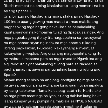
Lahat ng ito ay humahantong sa atin sa araw na ito, at sa
Rikishi moment na aming kinakaharap—ang moment na ito
ay ang SpaceX IPO.
Una, binago ng Nasdaq ang mga patakaran ng Nasdaq-
100 Index upang gawing mas madali at mas mabilis ang
pagpasok ng mga bagong naka-lista at napakalaking
kapitalisasyon na kompanya tulad ng SpaceX sa index. Ang
mga pagbabagong ito ay tila nagpapahina sa tradisyonal
na mga pamantayan ng index sa mga aspeto tulad ng
libreng pagkalikom, likuididad, kakayahang i-invest, at
kakayahang i-replica. Ang oras ang magpapakita kung ito
ay mabuti o masama para sa mga investor. Ngunit isa ang
sigurado: ito ay napakalaking tulong para sa Nasdaq sa
paghahanap na gawing pangunahing lugar ng listing ang
SpaceX.
Maaari mong sabihin na ang pag-configure ng mga stocks
batay sa pangunahing exchange kung saan ito ipinapakita
ay isang kalokohan. Tama ka sa pag-sabi nito. Narito ako
sa mga pitch meetings na iyon, at ang dahilan kung bakit
isang kumpanya ay pumipili na makilala sa NYSE o NASDAQ
ay walang kinalaman sa relatibong investment value ng