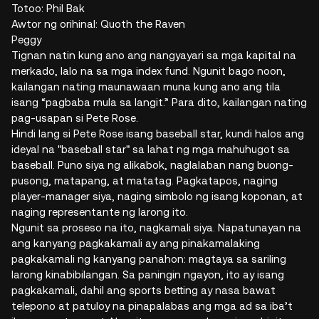
Totoo: Phil Bak
Awtor ng orihinal: Quoth the Raven
Peggy
Tignan natin kung ano ang nangyayari sa mga kapital na
merkado, lalo na sa mga index fund. Ngunit bago noon,
kailangan nating maunawaan muna kung ano ang tila
isang “pagbaba mula sa langit.” Para dito, kailangan nating
pag-usapan si Pete Rose.
Hindi lang si Pete Rose isang baseball star, kundi halos ang
ideyal na "baseball star" sa lahat ng mga mahuhugot sa
baseball. Puno siya ng alikabok, naglalaban nang buong-
pusong, matapang, at matatag. Pagkatapos, naging
player-manager siya, naging simbolo ng isang koponan, at
naging representante ng larong ito.
Ngunit sa proseso na ito, nagkamali siya. Napatunayan na
ang kanyang pagkakamali ay ang pinakamalaking
pagkakamali ng kanyang panahon: magtaya sa sariling
larong kinabibilangan. Sa paningin ngayon, ito ay isang
pagkakamali, dahil ang sports betting ay nasa bawat
telepono at patuloy na pinapalabas ang mga ad sa iba’t