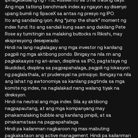
Ang mga tatlong benchmark index ay ngayon ay disenyo
upang bumili ng SpaceX sa antas ng presyo ng IPO.
Ito ang sandaling iyon. Ang “jump the shark” moment ng
index fund. Ito ang sandali kung saan ang dakilang Pete
Rose ay tumitingin sa malaking buttocks ni Rikishi, may
ekspresyong deseperado.
Hindi na lang naglalagay ang mga investor ng kanilang
pagpili ng mga aktibong pondo. Binigay na nila rin ang
pagkakaayos ng ari-arian, disiplina sa IPO, pagtataya ng
likuididad, disiplina sa pagpapahalaga, pagpili ng lokasyon
ng paglalathala, at prudensyal na prinsipyo. Ibinigay na nila
ang lahat ng awtonomiya sa kanilang pagtinda sa mga
komite ng index, na naglalakad nang walang tiyak na
direksyon.
Hindi na neutral ang mga index. Sila ay aktibong
nagpapautang, at ang mga kompanyang may
pinakamalaking bubble ang kanilang pinipili, at sa
pinakamataas na pagpapahalaga.
Hindi pa kailanman nagkaroon ng mas mabuting
pagkakataon ang active management. Hindi pa kailanman