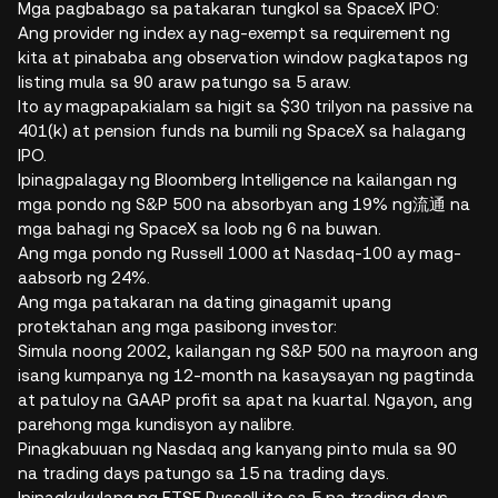
Mga pagbabago sa patakaran tungkol sa SpaceX IPO:
Ang provider ng index ay nag-exempt sa requirement ng
kita at pinababa ang observation window pagkatapos ng
listing mula sa 90 araw patungo sa 5 araw.
Ito ay magpapakialam sa higit sa $30 trilyon na passive na
401(k) at pension funds na bumili ng SpaceX sa halagang
IPO.
Ipinagpalagay ng Bloomberg Intelligence na kailangan ng
mga pondo ng S&P 500 na absorbyan ang 19% ng流通 na
mga bahagi ng SpaceX sa loob ng 6 na buwan.
Ang mga pondo ng Russell 1000 at Nasdaq-100 ay mag-
aabsorb ng 24%.
Ang mga patakaran na dating ginagamit upang
protektahan ang mga pasibong investor:
Simula noong 2002, kailangan ng S&P 500 na mayroon ang
isang kumpanya ng 12-month na kasaysayan ng pagtinda
at patuloy na GAAP profit sa apat na kuartal. Ngayon, ang
parehong mga kundisyon ay nalibre.
Pinagkabuuan ng Nasdaq ang kanyang pinto mula sa 90
na trading days patungo sa 15 na trading days.
Ipinagkukulang ng FTSE Russell ito sa 5 na trading days.