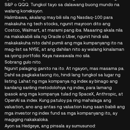
S&P o QQQ. Tungkol tayo sa dalawang buong mundo na
walang koneksyon.
Halimbawa, akalang may bili sila ng Nasdaq-100 para
makakuha ng tech stocks, ngunit mayroon dito ang
Costco, Walmart, at marami pang iba. Maaaring akala nila
na makakabili sila ng Oracle o Uber, ngunit hindi sila
makakakuha nito dahil pumili ang mga kumpanyang ito na
mag-list sa NYSE, at ang dahilan nito ay walang kinalaman
sa iyong portfolio. Kaya nawawala mo sila.
Sobrang gulo nito.
Ngunit palaging ganito na ito. At ngayon, mas masama pa.
Dahil sa pagkakataong ito, hindi lang tungkol sa lugar ng
listing. Lahat ng mga kompanya ng index ay binago ang
kanilang sariling metodolohiya ng index, para lamang
ipasok ang mga kompanya tulad ng SpaceX, Anthropic, at
OpenAI sa index. Kung patuloy pa ring mahalaga ang
valuation, ano ang antas ng valuation kung saan babili ang
mga investor ng index fund sa mga kompanyang ito, ay
magiging nakakaloka.
Ayon sa Hedgeye, ang pinsala ay sumusunod: