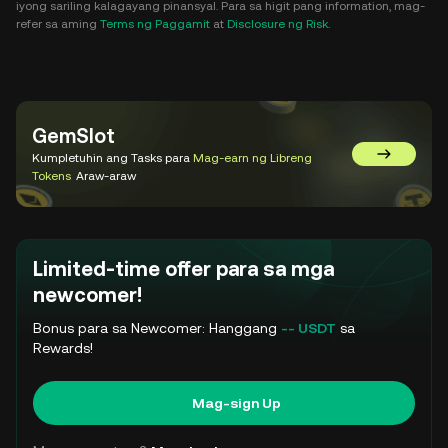
iyong sariling kalagayang pinansyal. Para sa higit pang information, mag-
refer sa aming
Terms ng Paggamit
at
Disclosure ng Risk
.
GemSlot
Kumpletuhin ang Tasks para
Mag-earn ng Libreng
Pumunta 
Tokens
Araw-araw
Limited-time offer para sa mga
newcomer!
Bonus para sa Newcomer: Hanggang
-- USDT
sa
Rewards!
Mag-sign Up