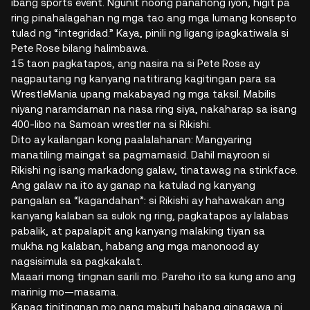
ibang sports event. Ngunit noong panahong iyon, higit pa
ring pinahalagahan ng mga tao ang mga lumang konsepto
tulad ng “integridad.” Kaya, pinili ng ligang ipagkatiwala si
Pete Rose bilang halimbawa.
15 taon pagkatapos, ang nasira na si Pete Rose ay
nagpautang ng kanyang natitirang kagitingan para sa
WrestleMania upang makabayad ng mga taksil. Mabilis
niyang naramdaman na nasa ring siya, nakaharap sa isang
400-libo na Samoan wrestler na si Rikishi.
Dito ay kailangan kong paalalahanan: Mangyaring
manatiling maingat sa pagmamasid. Dahil mayroon si
Rikishi ng isang markadong galaw, tinatawag na stinkface.
Ang galaw na ito ay ganap na katulad ng kanyang
pangalan sa “kagandahan”: si Rikishi ay hahawakan ang
kanyang kalaban sa sulok ng ring, pagkatapos ay lalabas
pabalik, at papalapit ang kanyang malaking tiyan sa
mukha ng kalaban, habang ang mga manonood ay
nagsisimula sa pagkakalat.
Maaari mong tingnan sarili mo. Pareho ito sa kung ano ang
marinig mo—masama.
Kapag tinitingnan mo nang mabuti habang ginagawa ni