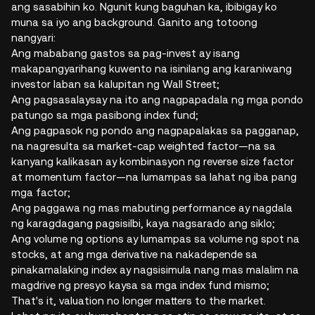
ang sasabihin ko. Ngunit kung baguhan ka, ibibigay ko
muna sa iyo ang background. Ganito ang totoong
nangyari:
Ang mababang gastos sa pag-invest ay isang
makapangyarihang kuwento na isinilang ang karaniwang
investor laban sa kalupitan ng Wall Street;
Ang pagsasalaysay na ito ang nagpapadala ng mga pondo
patungo sa mga pasibong index fund;
Ang pagpasok ng pondo ang nagpapalakas sa pagganap,
na nagresulta sa market-cap weighted factor—na sa
kanyang kalikasan ay kombinasyon ng reverse size factor
at momentum factor—na lumampas sa lahat ng iba pang
mga factor;
Ang paggawa ng mas mabuting performance ay nagdala
ng karagdagang pagsisilbi, kaya nagsarado ang siklo;
Ang volume ng options ay lumampas sa volume ng spot na
stocks, at ang mga derivative na nakadepende sa
pinakamalaking index ay nagsisimula nang mas malalim na
magdrive ng presyo kaysa sa mga index fund mismo;
That's it, valuation no longer matters to the market.