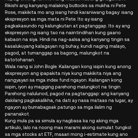
Rikishi ang kanyang malaking buttocks sa mukha ni Pete
Rose, makikita mo ang isang hindi karaniwang bagay: isang
ekspresyon sa mga mata ni Pete. Ito ay isang
pagkakasundo ng kalungkutan at pagtanggap. Ito ay ang
ekspresyon ng isang tao na naiintindihan kung gaano
kabaon na siya. Hindi na nag-aalsa ang kanyang tingin sa
kasalukuyang kalagayan ng buhay, kundi naging malayo,
pagod, at tumanggap sa bagong, malungkot na
katotohanan.
Wala nang si John Bogle. Kailangan kong isipin kung anong
ekspresyon ang ipapakita niya kung makikita niya ang
nangyayari sa mga index fund ngayon. Kailangan kong
isipin, iyon ay magiging parehong malungkot na tingin.
Parehong nalulunod, pagod na pagtanggap: ang kanyang
dakilang pagkakalikha, na dati ay nasa mataas na lugar, ay
ngayon ay bumabagsak patungo sa mga ilalim ng
pananakot.
Kung mula pa sa simula ay nagbasa ka ng aking mga
artikulo, lalo na noong mas marami akong sumulat tungkol
sa mga stocks at ETF, maaari mong i-estimate kung ano