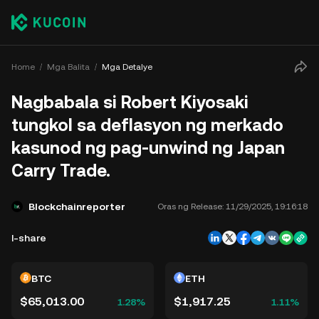
Home
Mga Balita
Mga Detalye
Nagbabala si Robert Kiyosaki
tungkol sa deflasyon ng merkado
kasunod ng pag-unwind ng Japan
Carry Trade.
Blockchainreporter
Oras ng Release:
11/29/2025, 19:16:18
I-share
BTC
ETH
$65,013.00
$1,917.25
1.28%
1.11%