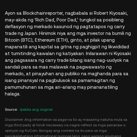
Ayon sa Blockchainreporter, nagbabala si Robert Kiyosaki,
may-akda ng 'Rich Dad, Poor Dad,' tungkol sa posibleng
deflasyon ng merkado kasunod ng pagtatapos ng carry
trade ng Japan. Hinimok niya ang mga investor na bumili ng
Bitcoin (BTC), Ethereum (ETH), ginto, at pilak upang
mapanatili ang kapital sa gitna ng paghigpit ng likwididad
at tumitinding kawalan ng katiyakan. Inilarawan ni Kiyosaki
ang pagsasara ng carry trade bilang isang nag-uudyok na
sandali para sa mas malawak na pagwawasto ng
merkado, at pinayuhan ang publiko na maghanda para sa
isang pinansyal na pagbulusok sa pamamagitan ng
pamumuhunan sa mga ari-ariang may pinananatiling
halaga.
Source
:
Ipakita ang original
Disclaimer: Ang information sa page na ito ay maaaring nakuha mula sa
mga third party at hindi necessary na nagre-reflect sa mga pananaw o
opinyon ng KuCoin. Ibinigay ang content na ito para sa mga
pangkalahatang informational purpose lang, nang walang anumang