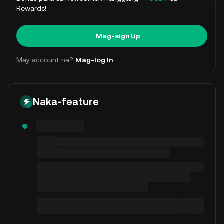
Rewards!
Mag-sign Up
May account na?
Mag-log In
Naka-feature