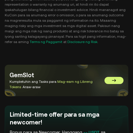
representation o warranty ng anumang uri, at hindi rin ito dapat
ipakahulugan bilang financial o investment advice. Hindi mananagot ang
KuCoin para sa anumang error o omission, o para sa anumang outcome
na magreresulta mula sa paggamit ng information na ito. Maaaring
maging risky ang mga investment sa mga digital asset. Pakisuri nang
maigi ang mga risk ng isang produkto at ang risk tolerance mo batay sa
iyong sariling kalagayang pinansyal. Para sa higit pang information, mag-
refer sa aming
Terms ng Paggamit
at
Disclosure ng Risk
.
GemSlot
Kumpletuhin ang Tasks para
Mag-earn ng Libreng
Pumunta 
Tokens
Araw-araw
Limited-time offer para sa mga
newcomer!
Bonus para sa Newcomer: Hanggang
-- USDT
sa