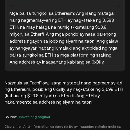
Mga balita tungkol sa Ethereum: Ang isang matagal 
nang nagmamay-ari ng ETH ay nag-stake ng 3,598 
ETH, na may halaga na humigit-kumulang $10.8 
milyon, sa Etherfi. Ang mga pondo ay nasa parehong 
address ngayon sa loob ng siyam na taon. Ang galaw 
ay nangyayari habang lumalaki ang aktibidad ng mga 
balita tungkol sa ETH sa mga platform ng staking. 
Ang address ay inaasahang kabilang sa 0xBilly.
Nagmula sa TechFlow, isang matagal nang nagmamay-ari
ng Ethereum, posibleng 0xBilly, ay nag-stake ng 3,598 ETH
(kabuuang $10.8 milyon) sa Etherfi. Ang ETH ay
nakaimbento sa address ng siyam na taon.
Source
:
Ipakita ang original
Disclaimer: Ang information sa page na ito ay maaaring nakuha mula sa