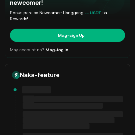
newcomer!
Bonus para sa Newcomer: Hanggang
-- USDT
sa
Rewards!
Mag-sign Up
May account na?
Mag-log In
Naka-feature