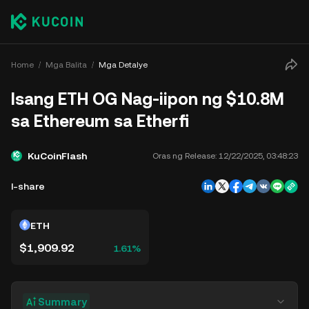
Home
Mga Balita
Mga Detalye
Isang ETH OG Nag-iipon ng $10.8M
sa Ethereum sa Etherfi
KuCoinFlash
Oras ng Release:
12/22/2025, 03:48:23
I-share
ETH
$1,909.92
1.61%
Summary