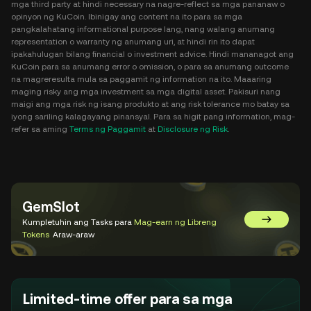
mga third party at hindi necessary na nagre-reflect sa mga pananaw o
opinyon ng KuCoin. Ibinigay ang content na ito para sa mga
pangkalahatang informational purpose lang, nang walang anumang
representation o warranty ng anumang uri, at hindi rin ito dapat
ipakahulugan bilang financial o investment advice. Hindi mananagot ang
KuCoin para sa anumang error o omission, o para sa anumang outcome
na magreresulta mula sa paggamit ng information na ito. Maaaring
maging risky ang mga investment sa mga digital asset. Pakisuri nang
maigi ang mga risk ng isang produkto at ang risk tolerance mo batay sa
iyong sariling kalagayang pinansyal. Para sa higit pang information, mag-
refer sa aming
Terms ng Paggamit
at
Disclosure ng Risk
.
GemSlot
Kumpletuhin ang Tasks para
Mag-earn ng Libreng
Pumunta 
Tokens
Araw-araw
Limited-time offer para sa mga