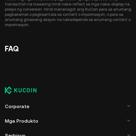
transaction na maaaring hindi naka-reflect sa mga naka-display na
presyo ng conversion. Hindi mananagot ang KuCoin para sa anumang
pagkakamali o pagkaantala sa content o impormasyon, o para sa
anumang ginawang aksyon na nakadepende sa anumang content o
impormasyon.
FAQ
Corporate
Mga Produkto
Serbisyo