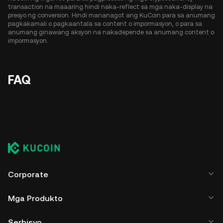
transaction na maaaring hindi naka-reflect sa mga naka-display na
presyo ng conversion. Hindi mananagot ang KuCoin para sa anumang
pagkakamali o pagkaantala sa content o impormasyon, o para sa
anumang ginawang aksyon na nakadepende sa anumang content o
impormasyon.
FAQ
Corporate
Mga Produkto
Serbisyo