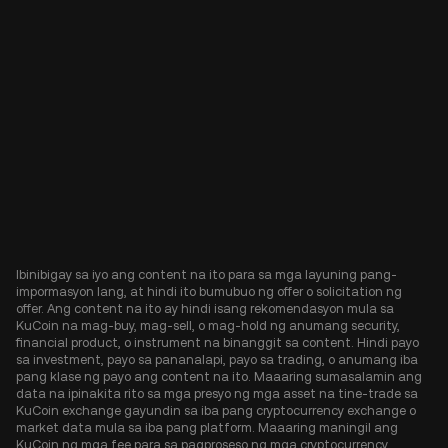
Ibinibigay sa iyo ang content na ito para sa mga layuning pang-
impormasyon lang, at hindi ito bumubuo ng offer o solicitation ng
offer. Ang content na ito ay hindi isang rekomendasyon mula sa
KuCoin na mag-buy, mag-sell, o mag-hold ng anumang security,
financial product, o instrument na binanggit sa content. Hindi payo
sa investment, payo sa pananalapi, payo sa trading, o anumang iba
pang klase ng payo ang content na ito. Maaaring sumasalamin ang
data na ipinakita rito sa mga presyo ng mga asset na tine-trade sa
KuCoin exchange gayundin sa iba pang cryptocurrency exchange o
market data mula sa iba pang platform. Maaaring maningil ang
KuCoin ng mga fee para sa pagproseso ng mga cryptocurrency