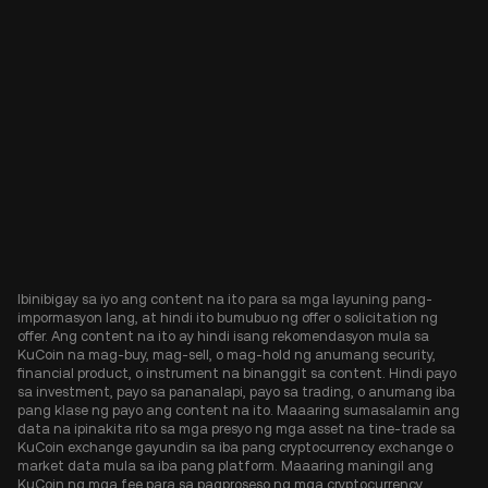
Ibinibigay sa iyo ang content na ito para sa mga layuning pang-
impormasyon lang, at hindi ito bumubuo ng offer o solicitation ng
offer. Ang content na ito ay hindi isang rekomendasyon mula sa
KuCoin na mag-buy, mag-sell, o mag-hold ng anumang security,
financial product, o instrument na binanggit sa content. Hindi payo
sa investment, payo sa pananalapi, payo sa trading, o anumang iba
pang klase ng payo ang content na ito. Maaaring sumasalamin ang
data na ipinakita rito sa mga presyo ng mga asset na tine-trade sa
KuCoin exchange gayundin sa iba pang cryptocurrency exchange o
market data mula sa iba pang platform. Maaaring maningil ang
KuCoin ng mga fee para sa pagproseso ng mga cryptocurrency