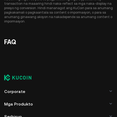
transaction na maaaring hindi naka-reflect sa mga naka-display na
presyo ng conversion. Hindi mananagot ang KuCoin para sa anumang
pagkakamali o pagkaantala sa content o impormasyon, o para sa
anumang ginawang aksyon na nakadepende sa anumang content o
impormasyon.
FAQ
Corporate
Mga Produkto
Serbisyo