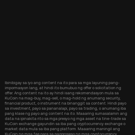
Ibinibigay sa iyo ang content na ito para sa mga layuning pang-
impormasyon lang, at hindi ito bumubuo ng offer o solicitation ng
offer. Ang content na ito ay hindi isang rekomendasyon mula sa
KuCoin na mag-buy, mag-sell, o mag-hold ng anumang security,
financial product, o instrument na binanggit sa content. Hindi payo
sa investment, payo sa pananalapi, payo sa trading, o anumang iba
pang klase ng payo ang content na ito. Maaaring sumasalamin ang
data na ipinakita rito sa mga presyo ng mga asset na tine-trade sa
KuCoin exchange gayundin sa iba pang cryptocurrency exchange o
market data mula sa iba pang platform. Maaaring maningil ang
KuCoin ng mga fee para sa pagproseso ng mga cryptocurrency