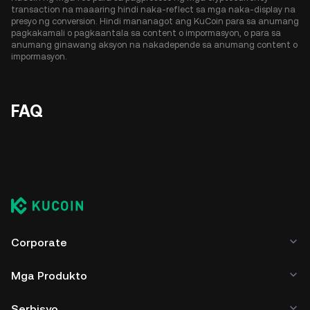
transaction na maaaring hindi naka-reflect sa mga naka-display na
presyo ng conversion. Hindi mananagot ang KuCoin para sa anumang
pagkakamali o pagkaantala sa content o impormasyon, o para sa
anumang ginawang aksyon na nakadepende sa anumang content o
impormasyon.
FAQ
Corporate
Mga Produkto
Serbisyo