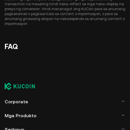
transaction na maaaring hindi naka-reflect sa mga naka-display na
presyo ng conversion. Hindi mananagot ang KuCoin para sa anumang
pagkakamali o pagkaantala sa content o impormasyon, o para sa
anumang ginawang aksyon na nakadepende sa anumang content o
impormasyon.
FAQ
Corporate
Mga Produkto
Serbisyo