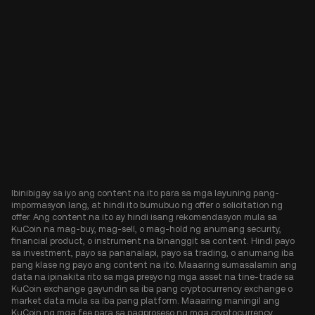
Ibinibigay sa iyo ang content na ito para sa mga layuning pang-
impormasyon lang, at hindi ito bumubuo ng offer o solicitation ng
offer. Ang content na ito ay hindi isang rekomendasyon mula sa
KuCoin na mag-buy, mag-sell, o mag-hold ng anumang security,
financial product, o instrument na binanggit sa content. Hindi payo
sa investment, payo sa pananalapi, payo sa trading, o anumang iba
pang klase ng payo ang content na ito. Maaaring sumasalamin ang
data na ipinakita rito sa mga presyo ng mga asset na tine-trade sa
KuCoin exchange gayundin sa iba pang cryptocurrency exchange o
market data mula sa iba pang platform. Maaaring maningil ang
KuCoin ng mga fee para sa pagproseso ng mga cryptocurrency