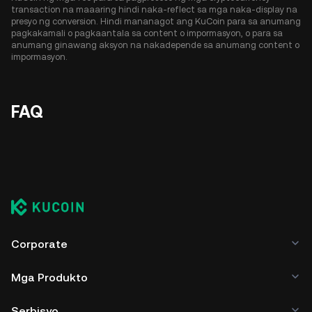
transaction na maaaring hindi naka-reflect sa mga naka-display na
presyo ng conversion. Hindi mananagot ang KuCoin para sa anumang
pagkakamali o pagkaantala sa content o impormasyon, o para sa
anumang ginawang aksyon na nakadepende sa anumang content o
impormasyon.
FAQ
Corporate
Mga Produkto
Serbisyo