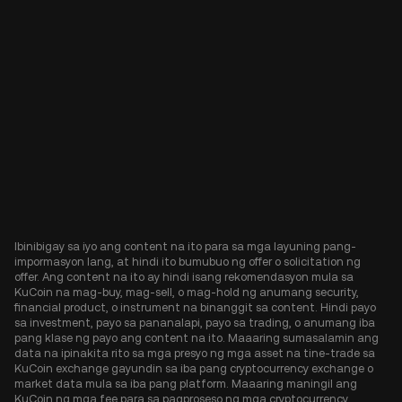
Ibinibigay sa iyo ang content na ito para sa mga layuning pang-
impormasyon lang, at hindi ito bumubuo ng offer o solicitation ng
offer. Ang content na ito ay hindi isang rekomendasyon mula sa
KuCoin na mag-buy, mag-sell, o mag-hold ng anumang security,
financial product, o instrument na binanggit sa content. Hindi payo
sa investment, payo sa pananalapi, payo sa trading, o anumang iba
pang klase ng payo ang content na ito. Maaaring sumasalamin ang
data na ipinakita rito sa mga presyo ng mga asset na tine-trade sa
KuCoin exchange gayundin sa iba pang cryptocurrency exchange o
market data mula sa iba pang platform. Maaaring maningil ang
KuCoin ng mga fee para sa pagproseso ng mga cryptocurrency