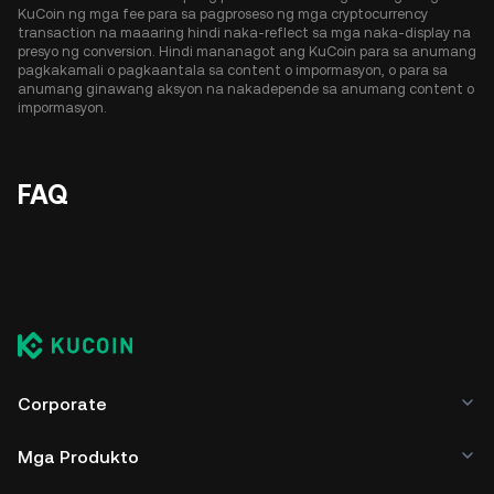
KuCoin ng mga fee para sa pagproseso ng mga cryptocurrency
transaction na maaaring hindi naka-reflect sa mga naka-display na
presyo ng conversion. Hindi mananagot ang KuCoin para sa anumang
pagkakamali o pagkaantala sa content o impormasyon, o para sa
anumang ginawang aksyon na nakadepende sa anumang content o
impormasyon.
FAQ
Corporate
Mga Produkto