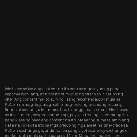
Ibinibigay sa iyo ang content na ito para sa mga layuning pang-
impormasyon lang, at hindi ito bumubuo ng offer o solicitation ng
offer. Ang content na ito ay hindi isang rekomendasyon mula sa
KuCoin na mag-buy, mag-sell, o mag-hold ng anumang security,
financial product, o instrument na binanggit sa content. Hindi payo
sa investment, payo sa pananalapi, payo sa trading, o anumang iba
pang klase ng payo ang content na ito. Maaaring sumasalamin ang
data na ipinakita rito sa mga presyo ng mga asset na tine-trade sa
KuCoin exchange gayundin sa iba pang cryptocurrency exchange o
market data mula sa iba pang platform. Maaaring maningil ang