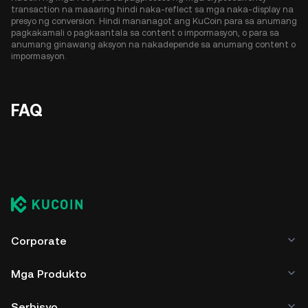
transaction na maaaring hindi naka-reflect sa mga naka-display na
presyo ng conversion. Hindi mananagot ang KuCoin para sa anumang
pagkakamali o pagkaantala sa content o impormasyon, o para sa
anumang ginawang aksyon na nakadepende sa anumang content o
impormasyon.
FAQ
Corporate
Mga Produkto
Serbisyo