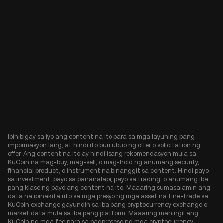
Ibinibigay sa iyo ang content na ito para sa mga layuning pang-
impormasyon lang, at hindi ito bumubuo ng offer o solicitation ng
offer. Ang content na ito ay hindi isang rekomendasyon mula sa
KuCoin na mag-buy, mag-sell, o mag-hold ng anumang security,
financial product, o instrument na binanggit sa content. Hindi payo
sa investment, payo sa pananalapi, payo sa trading, o anumang iba
pang klase ng payo ang content na ito. Maaaring sumasalamin ang
data na ipinakita rito sa mga presyo ng mga asset na tine-trade sa
KuCoin exchange gayundin sa iba pang cryptocurrency exchange o
market data mula sa iba pang platform. Maaaring maningil ang
KuCoin ng mga fee para sa pagproseso ng mga cryptocurrency