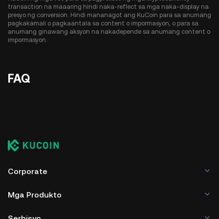
transaction na maaaring hindi naka-reflect sa mga naka-display na
presyo ng conversion. Hindi mananagot ang KuCoin para sa anumang
pagkakamali o pagkaantala sa content o impormasyon, o para sa
anumang ginawang aksyon na nakadepende sa anumang content o
impormasyon.
FAQ
Corporate
Mga Produkto
Serbisyo