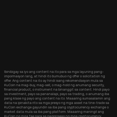
Ibinibigay sa iyo ang content na ito para sa mga layuning pang-
impormasyon lang, at hindi ito bumubuo ng offer o solicitation ng
offer. Ang content na ito ay hindi isang rekomendasyon mula sa
KuCoin na mag-buy, mag-sell, o mag-hold ng anumang security,
financial product, o instrument na binanggit sa content. Hindi payo
sa investment, payo sa pananalapi, payo sa trading, o anumang iba
pang klase ng payo ang content na ito. Maaaring sumasalamin ang
data na ipinakita rito sa mga presyo ng mga asset na tine-trade sa
KuCoin exchange gayundin sa iba pang cryptocurrency exchange o
market data mula sa iba pang platform. Maaaring maningil ang
KuCoin ng mga fee para sa pagproseso ng mga cryptocurrency