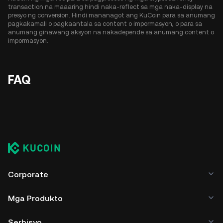
transaction na maaaring hindi naka-reflect sa mga naka-display na
presyo ng conversion. Hindi mananagot ang KuCoin para sa anumang
pagkakamali o pagkaantala sa content o impormasyon, o para sa
anumang ginawang aksyon na nakadepende sa anumang content o
impormasyon.
FAQ
Corporate
Mga Produkto
Serbisyo