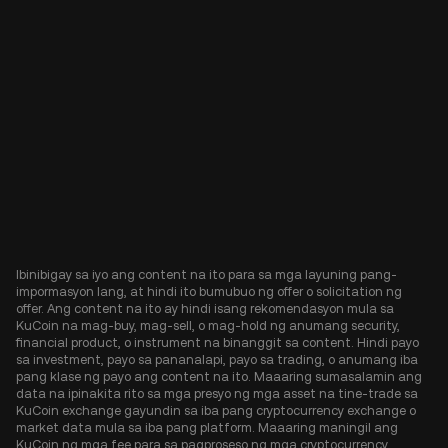
Ibinibigay sa iyo ang content na ito para sa mga layuning pang-
impormasyon lang, at hindi ito bumubuo ng offer o solicitation ng
offer. Ang content na ito ay hindi isang rekomendasyon mula sa
KuCoin na mag-buy, mag-sell, o mag-hold ng anumang security,
financial product, o instrument na binanggit sa content. Hindi payo
sa investment, payo sa pananalapi, payo sa trading, o anumang iba
pang klase ng payo ang content na ito. Maaaring sumasalamin ang
data na ipinakita rito sa mga presyo ng mga asset na tine-trade sa
KuCoin exchange gayundin sa iba pang cryptocurrency exchange o
market data mula sa iba pang platform. Maaaring maningil ang
KuCoin ng mga fee para sa pagproseso ng mga cryptocurrency