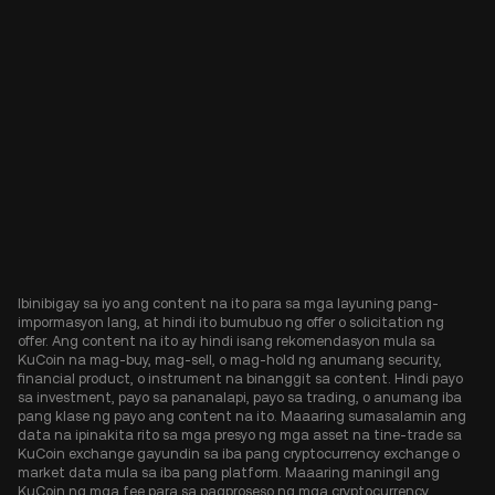
Ibinibigay sa iyo ang content na ito para sa mga layuning pang-
impormasyon lang, at hindi ito bumubuo ng offer o solicitation ng
offer. Ang content na ito ay hindi isang rekomendasyon mula sa
KuCoin na mag-buy, mag-sell, o mag-hold ng anumang security,
financial product, o instrument na binanggit sa content. Hindi payo
sa investment, payo sa pananalapi, payo sa trading, o anumang iba
pang klase ng payo ang content na ito. Maaaring sumasalamin ang
data na ipinakita rito sa mga presyo ng mga asset na tine-trade sa
KuCoin exchange gayundin sa iba pang cryptocurrency exchange o
market data mula sa iba pang platform. Maaaring maningil ang
KuCoin ng mga fee para sa pagproseso ng mga cryptocurrency