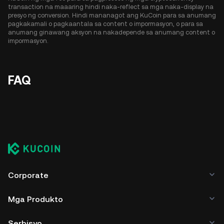
transaction na maaaring hindi naka-reflect sa mga naka-display na
presyo ng conversion. Hindi mananagot ang KuCoin para sa anumang
pagkakamali o pagkaantala sa content o impormasyon, o para sa
anumang ginawang aksyon na nakadepende sa anumang content o
impormasyon.
FAQ
Corporate
Mga Produkto
Serbisyo