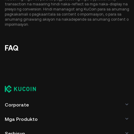
transaction na maaaring hindi naka-reflect sa mga naka-display na
presyo ng conversion. Hindi mananagot ang KuCoin para sa anumang
pagkakamali o pagkaantala sa content o impormasyon, o para sa
anumang ginawang aksyon na nakadepende sa anumang content o
impormasyon.
FAQ
Corporate
Mga Produkto
Serbisyo