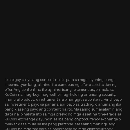
Ibinibigay sa iyo ang content na ito para sa mga layuning pang-
impormasyon lang, at hindi ito bumubuo ng offer o solicitation ng
offer. Ang content na ito ay hindi isang rekomendasyon mula sa
KuCoin na mag-buy, mag-sell, o mag-hold ng anumang security,
financial product, o instrument na binanggit sa content. Hindi payo
sa investment, payo sa pananalapi, payo sa trading, o anumang iba
pang klase ng payo ang content na ito. Maaaring sumasalamin ang
data na ipinakita rito sa mga presyo ng mga asset na tine-trade sa
KuCoin exchange gayundin sa iba pang cryptocurrency exchange o
market data mula sa iba pang platform. Maaaring maningil ang
KuCoin ng mga fee para sa pagproseso ng mga cryptocurrency