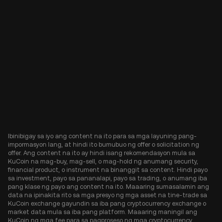
Ibinibigay sa iyo ang content na ito para sa mga layuning pang-
impormasyon lang, at hindi ito bumubuo ng offer o solicitation ng
offer. Ang content na ito ay hindi isang rekomendasyon mula sa
KuCoin na mag-buy, mag-sell, o mag-hold ng anumang security,
financial product, o instrument na binanggit sa content. Hindi payo
sa investment, payo sa pananalapi, payo sa trading, o anumang iba
pang klase ng payo ang content na ito. Maaaring sumasalamin ang
data na ipinakita rito sa mga presyo ng mga asset na tine-trade sa
KuCoin exchange gayundin sa iba pang cryptocurrency exchange o
market data mula sa iba pang platform. Maaaring maningil ang
KuCoin ng mga fee para sa pagproseso ng mga cryptocurrency