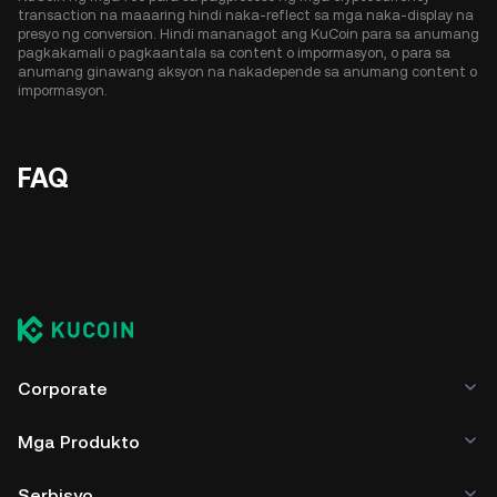
transaction na maaaring hindi naka-reflect sa mga naka-display na
presyo ng conversion. Hindi mananagot ang KuCoin para sa anumang
pagkakamali o pagkaantala sa content o impormasyon, o para sa
anumang ginawang aksyon na nakadepende sa anumang content o
impormasyon.
FAQ
Corporate
Mga Produkto
Serbisyo