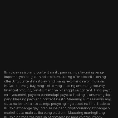
Ibinibigay sa iyo ang content na ito para sa mga layuning pang-
impormasyon lang, at hindi ito bumubuo ng offer o solicitation ng
offer. Ang content na ito ay hindi isang rekomendasyon mula sa
KuCoin na mag-buy, mag-sell, o mag-hold ng anumang security,
financial product, o instrument na binanggit sa content. Hindi payo
sa investment, payo sa pananalapi, payo sa trading, o anumang iba
pang klase ng payo ang content na ito. Maaaring sumasalamin ang
data na ipinakita rito sa mga presyo ng mga asset na tine-trade sa
KuCoin exchange gayundin sa iba pang cryptocurrency exchange o
market data mula sa iba pang platform. Maaaring maningil ang
KuCoin ng mga fee para sa pagproseso ng mga cryptocurrency