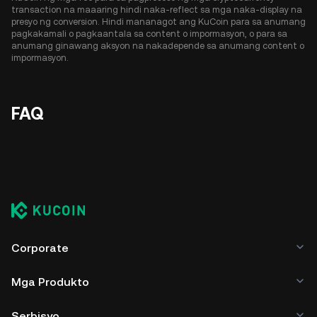
transaction na maaaring hindi naka-reflect sa mga naka-display na
presyo ng conversion. Hindi mananagot ang KuCoin para sa anumang
pagkakamali o pagkaantala sa content o impormasyon, o para sa
anumang ginawang aksyon na nakadepende sa anumang content o
impormasyon.
FAQ
Corporate
Mga Produkto
Serbisyo