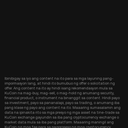
Ibinibigay sa iyo ang content na ito para sa mga layuning pang-
impormasyon lang, at hindi ito bumubuo ng offer o solicitation ng
offer. Ang content na ito ay hindi isang rekomendasyon mula sa
KuCoin na mag-buy, mag-sell, o mag-hold ng anumang security,
financial product, o instrument na binanggit sa content. Hindi payo
sa investment, payo sa pananalapi, payo sa trading, o anumang iba
pang klase ng payo ang content na ito. Maaaring sumasalamin ang
data na ipinakita rito sa mga presyo ng mga asset na tine-trade sa
KuCoin exchange gayundin sa iba pang cryptocurrency exchange o
market data mula sa iba pang platform. Maaaring maningil ang
KuCoin ng mga fee para sa pagproseso ng mga cryptocurrency