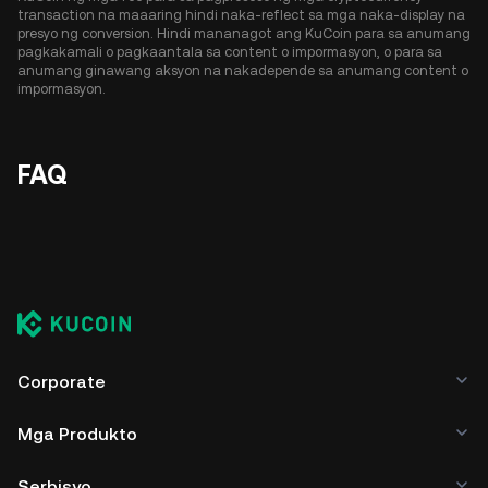
transaction na maaaring hindi naka-reflect sa mga naka-display na
presyo ng conversion. Hindi mananagot ang KuCoin para sa anumang
pagkakamali o pagkaantala sa content o impormasyon, o para sa
anumang ginawang aksyon na nakadepende sa anumang content o
impormasyon.
FAQ
Corporate
Mga Produkto
Serbisyo