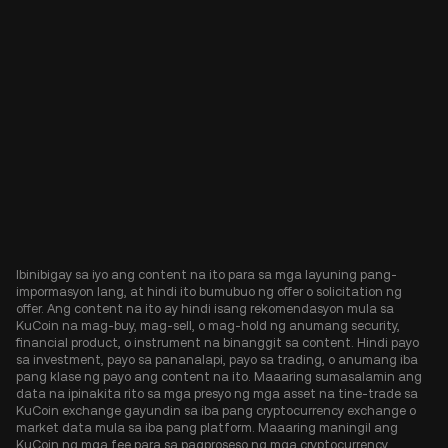
Ibinibigay sa iyo ang content na ito para sa mga layuning pang-
impormasyon lang, at hindi ito bumubuo ng offer o solicitation ng
offer. Ang content na ito ay hindi isang rekomendasyon mula sa
KuCoin na mag-buy, mag-sell, o mag-hold ng anumang security,
financial product, o instrument na binanggit sa content. Hindi payo
sa investment, payo sa pananalapi, payo sa trading, o anumang iba
pang klase ng payo ang content na ito. Maaaring sumasalamin ang
data na ipinakita rito sa mga presyo ng mga asset na tine-trade sa
KuCoin exchange gayundin sa iba pang cryptocurrency exchange o
market data mula sa iba pang platform. Maaaring maningil ang
KuCoin ng mga fee para sa pagproseso ng mga cryptocurrency