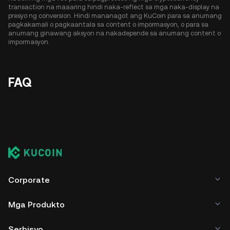
transaction na maaaring hindi naka-reflect sa mga naka-display na
presyo ng conversion. Hindi mananagot ang KuCoin para sa anumang
pagkakamali o pagkaantala sa content o impormasyon, o para sa
anumang ginawang aksyon na nakadepende sa anumang content o
impormasyon.
FAQ
Corporate
Mga Produkto
Serbisyo