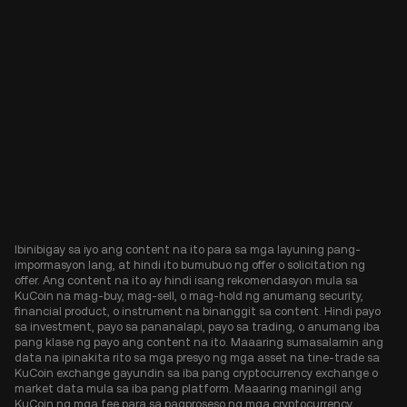
Ibinibigay sa iyo ang content na ito para sa mga layuning pang-
impormasyon lang, at hindi ito bumubuo ng offer o solicitation ng
offer. Ang content na ito ay hindi isang rekomendasyon mula sa
KuCoin na mag-buy, mag-sell, o mag-hold ng anumang security,
financial product, o instrument na binanggit sa content. Hindi payo
sa investment, payo sa pananalapi, payo sa trading, o anumang iba
pang klase ng payo ang content na ito. Maaaring sumasalamin ang
data na ipinakita rito sa mga presyo ng mga asset na tine-trade sa
KuCoin exchange gayundin sa iba pang cryptocurrency exchange o
market data mula sa iba pang platform. Maaaring maningil ang
KuCoin ng mga fee para sa pagproseso ng mga cryptocurrency