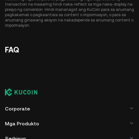
transaction na maaaring hindi naka-reflect sa mga naka-display na
presyo ng conversion. Hindi mananagot ang KuCoin para sa anumang
pagkakamali o pagkaantala sa content o impormasyon, o para sa
anumang ginawang aksyon na nakadepende sa anumang content o
impormasyon.
FAQ
Corporate
Mga Produkto
Serbisyo