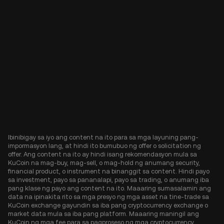
Ibinibigay sa iyo ang content na ito para sa mga layuning pang-
impormasyon lang, at hindi ito bumubuo ng offer o solicitation ng
offer. Ang content na ito ay hindi isang rekomendasyon mula sa
KuCoin na mag-buy, mag-sell, o mag-hold ng anumang security,
financial product, o instrument na binanggit sa content. Hindi payo
sa investment, payo sa pananalapi, payo sa trading, o anumang iba
pang klase ng payo ang content na ito. Maaaring sumasalamin ang
data na ipinakita rito sa mga presyo ng mga asset na tine-trade sa
KuCoin exchange gayundin sa iba pang cryptocurrency exchange o
market data mula sa iba pang platform. Maaaring maningil ang
KuCoin ng mga fee para sa pagproseso ng mga cryptocurrency