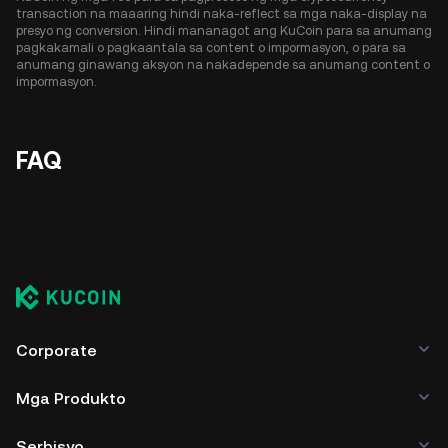
transaction na maaaring hindi naka-reflect sa mga naka-display na
presyo ng conversion. Hindi mananagot ang KuCoin para sa anumang
pagkakamali o pagkaantala sa content o impormasyon, o para sa
anumang ginawang aksyon na nakadepende sa anumang content o
impormasyon.
FAQ
Corporate
Mga Produkto
Serbisyo