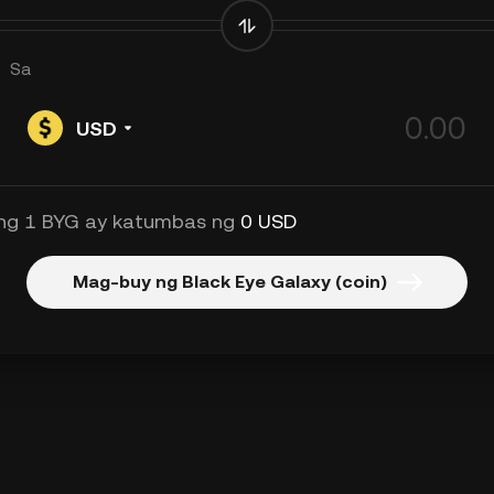
Sa
USD
ng 1 BYG ay katumbas ng
0 USD
Mag-buy ng Black Eye Galaxy (coin)