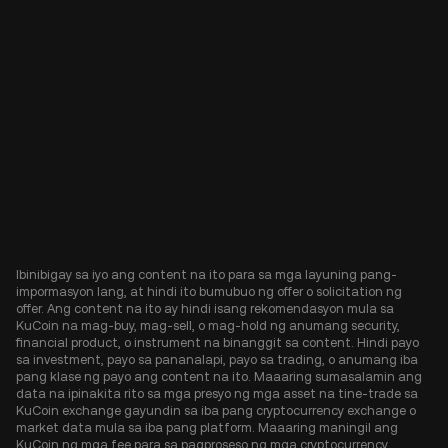
Ibinibigay sa iyo ang content na ito para sa mga layuning pang-
impormasyon lang, at hindi ito bumubuo ng offer o solicitation ng
offer. Ang content na ito ay hindi isang rekomendasyon mula sa
KuCoin na mag-buy, mag-sell, o mag-hold ng anumang security,
financial product, o instrument na binanggit sa content. Hindi payo
sa investment, payo sa pananalapi, payo sa trading, o anumang iba
pang klase ng payo ang content na ito. Maaaring sumasalamin ang
data na ipinakita rito sa mga presyo ng mga asset na tine-trade sa
KuCoin exchange gayundin sa iba pang cryptocurrency exchange o
market data mula sa iba pang platform. Maaaring maningil ang
KuCoin ng mga fee para sa pagproseso ng mga cryptocurrency