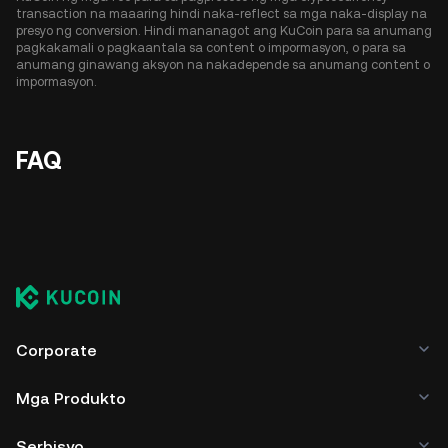
transaction na maaaring hindi naka-reflect sa mga naka-display na
presyo ng conversion. Hindi mananagot ang KuCoin para sa anumang
pagkakamali o pagkaantala sa content o impormasyon, o para sa
anumang ginawang aksyon na nakadepende sa anumang content o
impormasyon.
FAQ
Corporate
Mga Produkto
Serbisyo