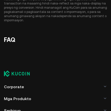
transaction na maaaring hindi naka-reflect sa mga naka-display na
presyo ng conversion. Hindi mananagot ang KuCoin para sa anumang
pagkakamali o pagkaantala sa content o impormasyon, o para sa
anumang ginawang aksyon na nakadepende sa anumang content o
impormasyon.
FAQ
Corporate
Mga Produkto
Serbisyo