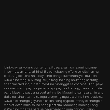
Ibinibigay sa iyo ang content na ito para sa mga layuning pang-
impormasyon lang, at hindi ito bumubuo ng offer o solicitation ng
offer. Ang content na ito ay hindi isang rekomendasyon mula sa
KuCoin na mag-buy, mag-sell, o mag-hold ng anumang security,
financial product, o instrument na binanggit sa content. Hindi payo
sa investment, payo sa pananalapi, payo sa trading, o anumang iba
pang klase ng payo ang content na ito. Maaaring sumasalamin ang
data na ipinakita rito sa mga presyo ng mga asset na tine-trade sa
KuCoin exchange gayundin sa iba pang cryptocurrency exchange o
market data mula sa iba pang platform. Maaaring maningil ang
KuCoin ng mga fee para sa pagproseso ng mga cryptocurrency