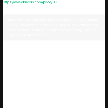
https://www.kucoin.com/price/LIT
Disclaimer:
AI technology (powered ng GPT) ang ginamit
sa pag-translate ng page na ito para sa convenience mo.
Para sa pinaka-accurate na impormasyon, mag-refer sa
original na English version.