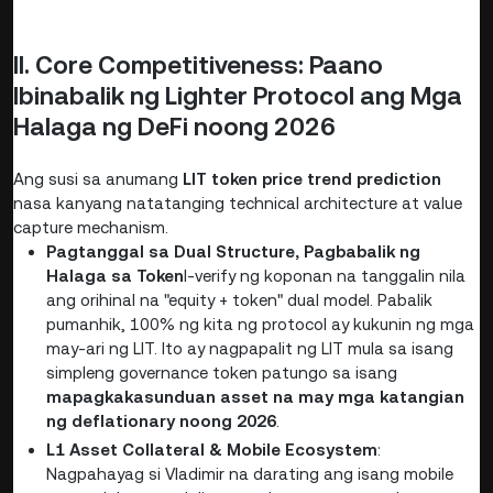
II. Core Competitiveness: Paano
Ibinabalik ng Lighter Protocol ang Mga
Halaga ng DeFi noong 2026
Ang susi sa anumang
LIT token price trend prediction
nasa kanyang natatanging technical architecture at value
capture mechanism.
Pagtanggal sa Dual Structure, Pagbabalik ng
Halaga sa Token
I-verify ng koponan na tanggalin nila
ang orihinal na "equity + token" dual model. Pabalik
pumanhik, 100% ng kita ng protocol ay kukunin ng mga
may-ari ng LIT. Ito ay nagpapalit ng LIT mula sa isang
simpleng governance token patungo sa isang
mapagkakasunduan asset na may mga katangian
ng deflationary noong 2026
.
L1 Asset Collateral & Mobile Ecosystem
:
Nagpahayag si Vladimir na darating ang isang mobile