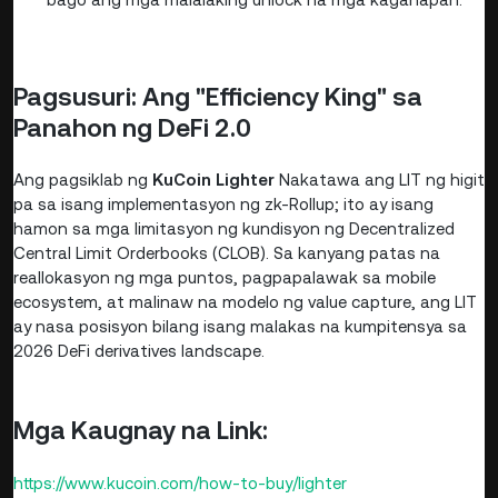
Pagsusuri: Ang "Efficiency King" sa
Panahon ng DeFi 2.0
Ang pagsiklab ng
KuCoin Lighter
Nakatawa ang LIT ng higit
pa sa isang implementasyon ng zk-Rollup; ito ay isang
hamon sa mga limitasyon ng kundisyon ng Decentralized
Central Limit Orderbooks (CLOB). Sa kanyang patas na
reallokasyon ng mga puntos, pagpapalawak sa mobile
ecosystem, at malinaw na modelo ng value capture, ang LIT
ay nasa posisyon bilang isang malakas na kumpitensya sa
2026 DeFi derivatives landscape.
Mga Kaugnay na Link:
https://www.kucoin.com/how-to-buy/lighter