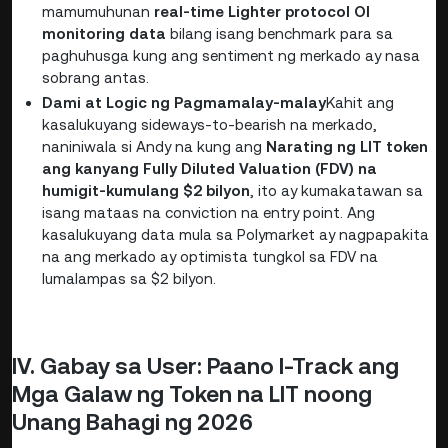
mamumuhunan
real-time Lighter protocol OI
monitoring data
bilang isang benchmark para sa
paghuhusga kung ang sentiment ng merkado ay nasa
sobrang antas.
Dami at Logic ng Pagmamalay-malay
Kahit ang
kasalukuyang sideways-to-bearish na merkado,
naniniwala si Andy na kung ang
Narating ng LIT token
ang kanyang Fully Diluted Valuation (FDV) na
humigit-kumulang $2 bilyon
, ito ay kumakatawan sa
isang mataas na conviction na entry point. Ang
kasalukuyang data mula sa Polymarket ay nagpapakita
na ang merkado ay optimista tungkol sa FDV na
lumalampas sa $2 bilyon.
IV. Gabay sa User: Paano I-Track ang
Mga Galaw ng Token na LIT noong
Unang Bahagi ng 2026