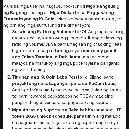
Para sa mga user na nagsusunod-sunod
Mga Panguusig
ng Bagong Listing at Mga Diskarte sa Paggawa ng
Transaksyon ng KuCoin
, inirerekomenda namin na lagyan
ng diin ang mga sumusunod na dimensyon:
Surwin ang Ratio ng Volume-to-OI
: Ang mga malusog
na protocol ay karaniwang pinapanatili ang balanseng
ratio ng Volume/OI. Sa pamamagitan ng
tracking real
Lighter
data sa palitan ng cryptocurrency gamit
ang Token Terminal o DefiLlama
, maaari mong
maayos na matukoy ang mga potensyal na panganib
ng wash trading.
Tingnan ang KuCoin Labs Portfolio
: Bilang isang
proyektong nakakaganyak para sa KuCoin Labs
,
Ang Lighter's liquidity incentive policies (tulad ng trade-
to-earn rewards) pagkatapos ng TGE ay magiging
pangunahing driver para sa pagpasok ng kapital.
Mga Antas ng Suporta sa Teknikal
: Kasama ang
LIT
token 2026 unlock schedule
, panatilihin ang malapit
na pagmamasid sa mga antas ng suporta ng presyo
bago ang mga malalaking unlock na mga kaganapan.