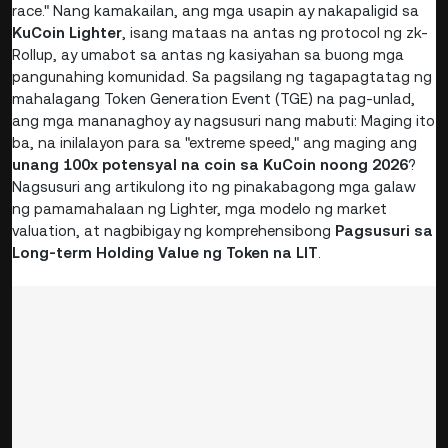
race." Nang kamakailan, ang mga usapin ay nakapaligid sa
KuCoin Lighter
, isang mataas na antas ng protocol ng zk-
Rollup, ay umabot sa antas ng kasiyahan sa buong mga
pangunahing komunidad. Sa pagsilang ng tagapagtatag ng
mahalagang Token Generation Event (TGE) na pag-unlad,
ang mga mananaghoy ay nagsusuri nang mabuti: Maging ito
ba, na inilalayon para sa "extreme speed," ang maging ang
unang 100x potensyal na coin sa KuCoin noong 2026
?
Nagsusuri ang artikulong ito ng pinakabagong mga galaw
ng pamamahalaan ng Lighter, mga modelo ng market
valuation, at nagbibigay ng komprehensibong
Pagsusuri sa
Long-term Holding Value ng Token na LIT
.