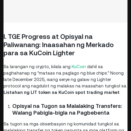
I. TGE Progress at Opisyal na
Paliwanang: Inaasahan ng Merkado
para sa KuCoin Lighter
Sa larangan ng crypto, kilala ang
KuCoin
dahil sa
paghahanap ng "mataas na paglago ng blue chips." Noong
late December 2025, isang serye ng galaw ng Lighter
protocol ang nagdulot ng malakas na inaasahan tungkol sa
Listahan ng LIT token sa KuCoin spot trading market
.
Opisyal na Tugon sa Malalaking Transfers:
Walang Pabigla-bigla na Pagbebenta
Sa tugon sa mga obserbasyon ng komunidad tungkol sa
malalaking transfer ng token papunta sa mga platform ng