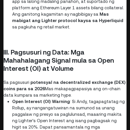
app sa lalong madaling panahon, at suportado ng
platform ang Ethereum Layer 1 assets bilang collateral.
Ang ganitong kagamitan ay nagbibigay sa
Mas
mabigat ang Lighter protocol kaysa sa Hyperliquid
sa pagkuha ng retail market.
III. Pagsusuri ng Data: Mga
Mahahalagang Signal mula sa Open
Interest (OI) at Volume
Sa pagsusuri
potensyal na decentralized exchange (DEX)
coins para sa 2026
Mas makapagpapasiya ang on-chain
data kumpara sa marketing hype.
Open Interest (OI) Warning
: Si Andy, tagapagtatag ng
Rollup, ay nangangatuwiran na sumunod sa unang
paggalaw ng presyo sa paglulunsad, maaaring makita
ng Lighter's Open Interest ang isang pagbagsak ng
higit sa 20%. Dapat pansamantala ng mga