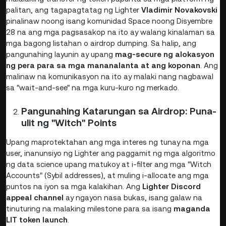
palitan, ang tagapagtatag ng Lighter
Vladimir Novakovski
pinalinaw noong isang komunidad Space noong Disyembre
28 na ang mga pagsasakop na ito ay walang kinalaman sa
mga bagong listahan o airdrop dumping. Sa halip, ang
pangunahing layunin ay upang
mag-secure ng alokasyon
ng pera para sa mga mananalanta at ang koponan
. Ang
malinaw na komunikasyon na ito ay malaki nang nagbawal
sa "wait-and-see" na mga kuru-kuro ng merkado.
Pangunahing Katarungan sa Airdrop: Puna-
ulit ng "Witch" Points
Upang maprotektahan ang mga interes ng tunay na mga
user, inanunsiyo ng Lighter ang paggamit ng mga algoritmo
ng data science upang matukoy at i-filter ang mga "Witch
Accounts" (Sybil addresses), at muling i-allocate ang mga
puntos na iyon sa mga kalakihan. Ang
Lighter Discord
appeal channel
ay ngayon nasa bukas, isang galaw na
tinuturing na malaking milestone para sa isang
maganda
LIT token launch
.