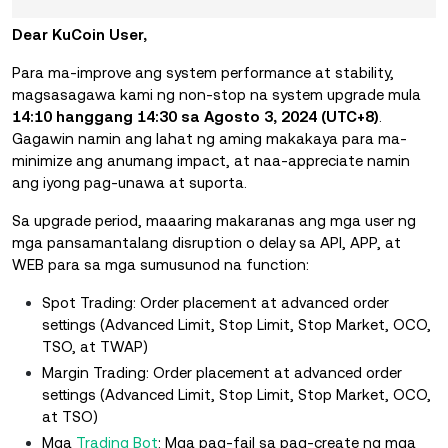
Dear KuCoin User,
Para ma-improve ang system performance at stability,
magsasagawa kami ng non-stop na system upgrade mula
14:10 hanggang 14:30 sa Agosto 3, 2024 (UTC+8)
.
Gagawin namin ang lahat ng aming makakaya para ma-
minimize ang anumang impact, at naa-appreciate namin
ang iyong pag-unawa at suporta.
Sa upgrade period, maaaring makaranas ang mga user ng
mga pansamantalang disruption o delay sa API, APP, at
WEB para sa mga sumusunod na function:
Spot Trading: Order placement at advanced order
settings (Advanced Limit, Stop Limit, Stop Market, OCO,
TSO, at TWAP)
Margin Trading: Order placement at advanced order
settings (Advanced Limit, Stop Limit, Stop Market, OCO,
at TSO)
Mga
Trading Bot
: Mga pag-fail sa pag-create ng mga