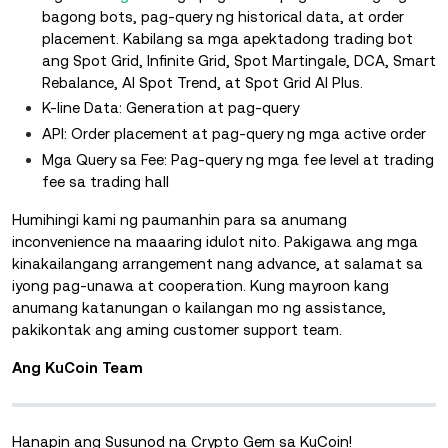
bagong bots, pag-query ng historical data, at order
placement. Kabilang sa mga apektadong trading bot
ang Spot Grid, Infinite Grid, Spot Martingale, DCA, Smart
Rebalance, AI Spot Trend, at Spot Grid AI Plus.
K-line Data: Generation at pag-query
API: Order placement at pag-query ng mga active order
Mga Query sa Fee: Pag-query ng mga fee level at trading
fee sa trading hall
Humihingi kami ng paumanhin para sa anumang
inconvenience na maaaring idulot nito. Pakigawa ang mga
kinakailangang arrangement nang advance, at salamat sa
iyong pag-unawa at cooperation. Kung mayroon kang
anumang katanungan o kailangan mo ng assistance,
pakikontak ang aming customer support team.
Ang KuCoin Team
Hanapin ang Susunod na Crypto Gem sa KuCoin!