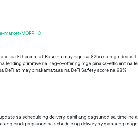
pre-market/MORPHO
ocol sa Ethereum at Base na may higit sa $2bn sa mga deposit.
na lending primitive na nag-o-offer ng mga pinaka-efficient na l
 sa DeFi at may pinakamataas na DeFi Safety score na 98%.
update sa schedule ng delivery, dahil ang pagsunod sa timeline
a ang hindi pagsunod sa schedule ng delivery ay maaaring magr