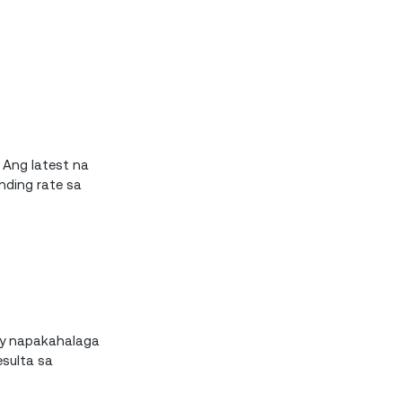
 Ang latest na
ending rate sa
 ay napakahalaga
esulta sa