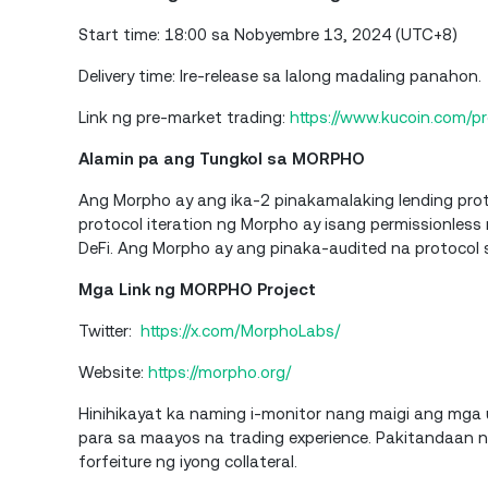
Start time: 18:00 sa Nobyembre 13, 2024 (UTC+8)
Delivery time: Ire-release sa lalong madaling panahon.
Link ng pre-market trading:
https://www.kucoin.com/
Alamin pa ang Tungkol sa MORPHO
Ang Morpho ay ang ika-2 pinakamalaking lending prot
protocol iteration ng Morpho ay isang permissionless 
DeFi. Ang Morpho ay ang pinaka-audited na protocol
Mga Link ng MORPHO Project
Twitter:
https://x.com/MorphoLabs/
Website:
https://morpho.org/
Hinihikayat ka naming i-monitor nang maigi ang mga 
para sa maayos na trading experience. Pakitandaan n
forfeiture ng iyong collateral.