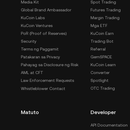
Media Kit
Spot Trading
Global Brand Ambassador
Futures Trading
KuCoin Labs
Margin Trading
KuCoin Ventures
Mga ETF
PoR (Proof of Reserves)
KuCoin Earn
Security
Trading Bot
Terms ng Paggamit
Referral
Patakaran sa Privacy
GemSPACE
Pahayag sa Disclosure ng Risk
KuCoin Learn
AML at CFT
Converter
Law Enforcement Requests
Spotlight
OTC Trading
Whistleblower Contact
Matuto
Developer
API Documentation