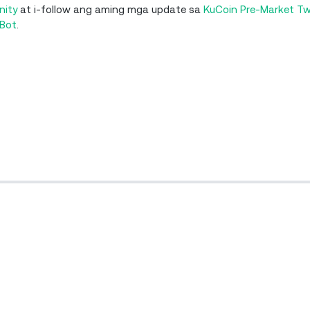
nity
at i-follow ang aming mga update sa
KuCoin Pre-Market Twi
 Bot
.