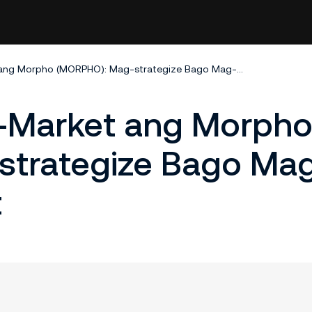
Nasa KuCoin Pre-Market ang Morpho (MORPHO): Mag-strategize Bago Mag-open ang Market
-Market ang Morph
strategize Bago Ma
t