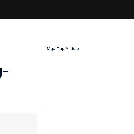
o
Mga Top Article
g-