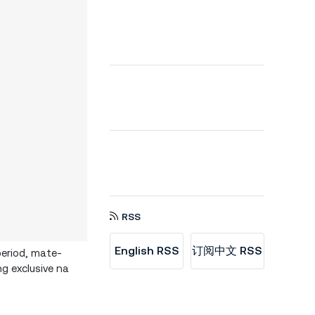
RSS
English RSS
订阅中文 RSS
eriod, mate-
 exclusive na