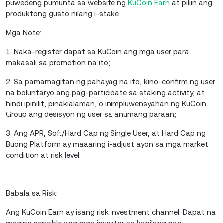
puwedeng pumunta sa website ng
KuCoin Earn
at piliin ang
produktong gusto nilang i-stake.
Mga Note:
1. Naka-register dapat sa KuCoin ang mga user para
makasali sa promotion na ito;
2. Sa pamamagitan ng pahayag na ito, kino-confirm ng user
na boluntaryo ang pag-participate sa staking activity, at
hindi ipinilit, pinakialaman, o inimpluwensyahan ng KuCoin
Group ang desisyon ng user sa anumang paraan;
3. Ang APR, Soft/Hard Cap ng Single User, at Hard Cap ng
Buong Platform ay maaaring i-adjust ayon sa mga market
condition at risk level.
Babala sa Risk:
Ang KuCoin Earn ay isang risk investment channel. Dapat na
maging sensible ang mga investor sa kanilang pag-