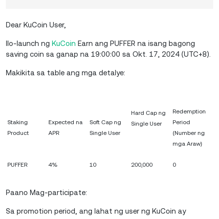
Dear KuCoin User,
Ilo-launch ng
KuCoin
Earn ang PUFFER na isang bagong
saving coin sa ganap na 19:00:00 sa Okt. 17, 2024 (UTC+8).
Makikita sa table ang mga detalye:
Redemption
Hard Cap ng
Staking
Expected na
Soft Cap ng
Period
Single User
Product
APR
Single User
(Number ng
mga Araw)
PUFFER
4%
10
200,000
0
Paano Mag-participate:
Sa promotion period, ang lahat ng user ng KuCoin ay