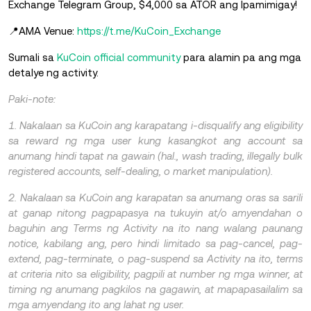
Exchange Telegram Group, $4,000 sa ATOR ang Ipamimigay!
📍AMA Venue:
https://t.me/KuCoin_Exchange
Sumali sa
KuCoin official community
para alamin pa ang
mga
detalye ng activity.
Paki-note:
1. Nakalaan sa KuCoin ang karapatang i-disqualify ang eligibility
sa reward ng mga user kung kasangkot ang account sa
anumang hindi tapat na gawain (hal., wash trading, illegally bulk
registered accounts, self-dealing, o market manipulation).
2. Nakalaan sa KuCoin ang karapatan sa anumang oras sa sarili
at ganap nitong pagpapasya na tukuyin at/o amyendahan o
baguhin ang Terms ng Activity na ito nang walang paunang
notice, kabilang ang, pero hindi limitado sa pag-cancel, pag-
extend, pag-terminate, o pag-suspend sa Activity na ito, terms
at criteria nito sa eligibility, pagpili at number ng mga winner, at
timing ng anumang pagkilos na gagawin, at mapapasailalim sa
mga amyendang ito ang lahat ng user.