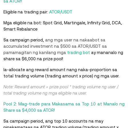
sa ATOR!!
Eligible na trading pair:
ATOR/USDT
Mga eligible na bot: Spot Grid, Martingale, Infinity Grid, DCA,
Smart Rebalance
Sa campaign period,
ang mga user na nakaabot sa
accumulated investment na $500 sa ATOR/USDT sa
pamamagitan ng kanilang mga
trading bot
ay mananalo ng
share sa $6,000 na prize pool!
Ia-allocate ang reward amount nang naka-proportion sa
total trading volume (trading amount x price) ng mga user.
Note: Reward amount = prize pool * trading volume ng user /
total trading volume ng mga eligible na user.
Pool 2: Mag-trade para Makasama sa Top 10 at Manalo ng
Share sa $4,000 sa ATOR!
Sa campaign period, ang top 10 accounts na may
pinakamataas na ATOR trading volume (trading amount x