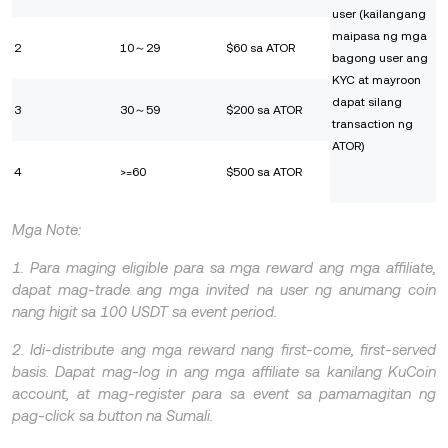
user (kailangang
maipasa ng mga
2
10～29
$60 sa ATOR
bagong user ang
KYC at mayroon
dapat silang
3
30～59
$200 sa ATOR
transaction ng
ATOR)
4
>=60
$500 sa ATOR
Mga Note:
1. Para maging eligible para sa mga reward ang mga affiliate,
dapat mag-trade ang mga invited na user ng anumang coin
nang higit sa 100 USDT sa event period.
2. Idi-distribute ang mga reward nang first-come, first-served
basis. Dapat mag-log in ang mga affiliate sa kanilang KuCoin
account, at mag-register para sa event sa pamamagitan ng
pag-click sa button na Sumali.