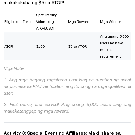
makakakuha ng $5 sa
ATOR!
Spot Trading
Eligible na Token
Volume ng
Mga Reward
Mga Winner
ATOR/USDT
Ang unang 5,000
users na naka-
ATOR
$100
$5 sa ATOR
meet sa
requirement
Mga Note:
1. Ang mga bagong registered user lang sa duration ng event
na pumasa sa KYC verification ang ituturing na mga qualified na
user;
2. First come, first served! Ang unang 5,000 users lang ang
makakatanggap ng mga reward.
Activity 3: Special Event ng Affiliates: Maki-share sa