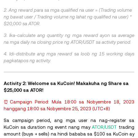
2. Ang reward para sa mga qualified na user = (Trading volume
ng bawat user / Trading volume ng lahat ng qualified na user) *
$20,000 sa ATOR.
3. Ika-calculate ang quantity ng mga reward ayon sa average
na mga daily na closing price ng ATOR/USDT sa activity period.
4. Idi-distribute ang mga reward sa loob ng 15 working days
pagkatapos ng activity.
Activity 2: Welcome sa KuCoin! Makakuha ng Share sa
$25,000 sa ATOR!
⏰Campaign Period: Mula 18:00 sa Nobyembre 18, 2023
hanggang 18:00 sa Nobyembre 25, 2023 (UTC+8)
Sa campaign period, ang mga user na nag-register sa
KuCoin sa duration ng event nang may
ATOR/USDT
trading
amount (buys + sells) na hindi bababa sa $100 sa KuCoin ay