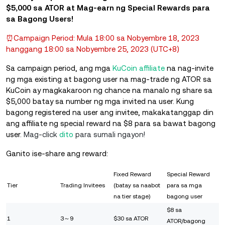
$5,000 sa ATOR at Mag-earn ng Special Rewards para
sa Bagong Users!
⏰Campaign Period: Mula 18:00 sa Nobyembre 18, 2023
hanggang 18:00 sa Nobyembre 25, 2023 (UTC+8)
Sa campaign period, ang mga
KuCoin affiliate
na nag-invite
ng mga existing at bagong user na mag-trade ng ATOR sa
KuCoin ay magkakaroon ng chance na manalo ng share sa
$5,000 batay sa number ng mga invited na user. Kung
bagong registered na user ang invitee, makakatanggap din
ang affiliate ng special reward na $8 para sa bawat bagong
user.
Mag-click
dito
para sumali ngayon!
Ganito ise-share ang reward:
Fixed Reward
Special Reward
Tier
Trading Invitees
(batay sa naabot
para sa mga
na tier stage)
bagong user
$8 sa
1
3～9
$30 sa ATOR
ATOR/bagong