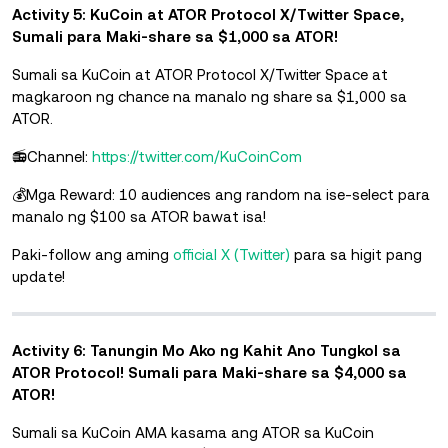
Activity 5: KuCoin at ATOR Protocol X/Twitter Space,
Sumali para Maki-share sa $1,000 sa ATOR!
Sumali sa KuCoin at ATOR Protocol X/Twitter Space at
magkaroon ng chance na manalo ng share sa $1,000 sa
ATOR.
📻Channel:
https://twitter.com/KuCoinCom
💰Mga Reward: 10 audiences ang random na ise-select para
manalo ng $100 sa ATOR bawat isa!
Paki-follow ang aming
official X (Twitter)
para sa higit pang
update!
Activity 6: Tanungin Mo Ako ng Kahit Ano Tungkol sa
ATOR Protocol! Sumali para Maki-share sa $4,000 sa
ATOR!
Sumali sa KuCoin AMA kasama ang ATOR sa KuCoin