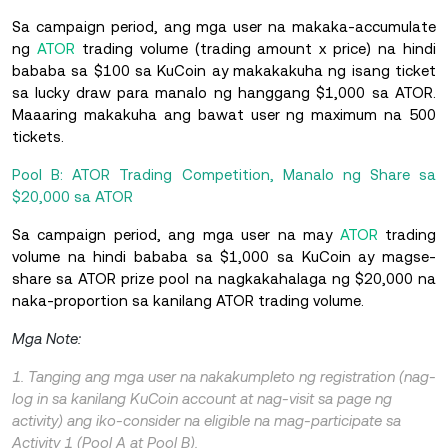
Sa campaign period, ang mga user na makaka-accumulate
ng
ATOR
trading volume (trading amount x price) na hindi
bababa sa $100 sa KuCoin ay makakakuha ng isang ticket
sa lucky draw para manalo ng hanggang $1,000 sa ATOR.
Maaaring makakuha ang bawat user ng maximum na 500
tickets.
Pool B: ATOR Trading Competition, Manalo ng Share sa
$20,000 sa ATOR
Sa campaign period, ang mga user na may
ATOR
trading
volume na hindi bababa sa $1,000 sa KuCoin ay magse-
share sa ATOR prize pool na nagkakahalaga ng $20,000 na
naka-proportion sa kanilang ATOR trading volume.
Mga Note:
1. Tanging ang mga user na nakakumpleto ng registration (nag-
log in sa kanilang KuCoin account at nag-visit sa page ng
activity) ang iko-consider na eligible na mag-participate sa
Activity 1 (Pool A at Pool B).