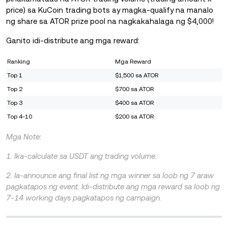
price) sa KuCoin trading bots ay magka-qualify na manalo
ng share sa ATOR prize pool na nagkakahalaga ng $4,000!
Ganito idi-distribute ang mga reward:
Ranking
Mga Reward
Top 1
$1
,
500 sa ATOR
Top 2
$700 sa ATOR
Top 3
$400 sa ATOR
Top 4-10
$200 sa ATOR
Mga Note:
1. Ika-calculate sa USDT ang trading volume.
2. Ia-announce ang final list ng mga winner sa loob ng 7 araw
pagkatapos ng event. Idi-distribute ang mga reward sa loob ng
7-14 working days pagkatapos ng campaign.