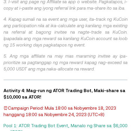
3. I-visit ang page ng Affiliate sa app o website. Pagkatapos, i-
copy at i-paste ang iyong referral link para ma-share ito sa iba.
4. Kapag sumali na sa event ang mga user, ita-track ng KuCoin
ang participation nila at ika-calculate ang kanilang mga existing
na referral at bagong invitee na nagte-trade sa KuCoin.
Ipapadala ang mga reward sa kanilang KuCoin account sa loob
ng 15 working days pagkatapos ng event.
5. Ang mga affiliate na may mas maraming invitee ay ipa-
prioritize sa pagtanggap ng mga reward kapag nag-exceed sa
5,000 USDT ang mga naka-allocate na reward.
Activity 4: Mag-run ng ATOR Trading Bot, Maki-share sa
$10,000 sa ATOR!
⏰Campaign Period: Mula 18:00 sa Nobyembre 18, 2023
hanggang 18:00 sa Nobyembre 24, 2023 (UTC+8)
Pool 1: ATOR Trading Bot Event, Manalo ng Share sa $6,000