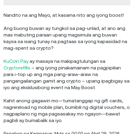
Nandito na ang Mayo, at kasama nito ang iyong boost!
Ang buong buwan ay tungkol sa pag-unlad, at ano ang
mas mabuting paraan upang magsimula ang buwan
kaysa sa isang tunay na pagtaas sa iyong kapasidad na
mag-spent sa crypto?
KuCoin Pay
ay masaya na makipagtulungan sa
Cryptorefills
– ang iyong pinakamainam na pagpipilian
para i-top up ang mga pang-araw-araw na
pangangailangan gamit ang crypto – upang ipagbigay sa
iyo ang eksklusibong event na May Boost.
Kahit anong gagawin mo—tumatanggap ng gift cards,
nagrereload ng mobile plan, bumibili ng digital vouchers, o
nagpaplano ng mga pagsasakay mo ngayon—bawat
pagbili ay bumabalik sa iyo.
Panahon ng Kampanya: Mula sa 00:00 ng Abril 29, 2026