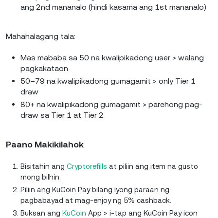
ang 2nd mananalo (hindi kasama ang 1st mananalo)
Mahahalagang tala:
Mas mababa sa 50 na kwalipikadong user > walang
pagkakataon
50–79 na kwalipikadong gumagamit > only Tier 1
draw
80+ na kwalipikadong gumagamit > parehong pag-
draw sa Tier 1 at Tier 2
Paano Makikilahok
Bisitahin ang
Cryptorefills
at piliin ang item na gusto
mong bilhin.
Piliin ang KuCoin Pay bilang iyong paraan ng
pagbabayad at mag-enjoy ng 5% cashback.
Buksan ang
KuCoin
App > i-tap ang KuCoin Pay icon