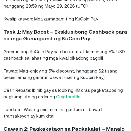
hanggang 23:59 ng Mayo 29, 2026 (UTC)
Kwalipikasyon: Mga gumagamit ng KuCoin Pay
Task 1: May Boost – Eksklusibong Cashback para
sa mga Gumagamit ng KuCoin Pay
Gamitin ang KuCoin Pay sa checkout at kumuhang 5% USDT
cashback sa lahat ng mga kwalipikadong pagbili
Tawag: Mag-enjoy ng 5% discount, hanggang $2 (isang
beses lamang gamitin bawat user ng KuCoin Pay)
Cash Rebate: Ibinibigay sa loob ng 48 oras pagkatapos ng
pagkumpleto ng order ng
Cryptorefills
.
Tandaan: Walang minimum na gastusin – bawat
transaksyon ay kumikita!
Gawain 2: Pagkakataon sa Pagkakalat – Manalo