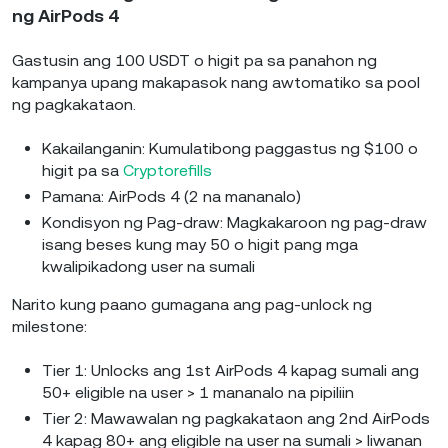
ng AirPods 4
Gastusin ang 100 USDT o higit pa sa panahon ng
kampanya upang makapasok nang awtomatiko sa pool
ng pagkakataon.
Kakailanganin: Kumulatibong paggastus ng $100 o
higit pa sa
Cryptorefills
Pamana: AirPods 4 (2 na mananalo)
Kondisyon ng Pag-draw: Magkakaroon ng pag-draw
isang beses kung may 50 o higit pang mga
kwalipikadong user na sumali
Narito kung paano gumagana ang pag-unlock ng
milestone:
Tier 1: Unlocks ang 1st AirPods 4 kapag sumali ang
50+ eligible na user > 1 mananalo na pipiliin
Tier 2: Mawawalan ng pagkakataon ang 2nd AirPods
4 kapag 80+ ang eligible na user na sumali > Iiwanan