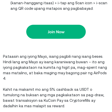
(kanan-hanggang itaas) > i-tap ang Scan icon > i-scan
ang QR code upang matapos ang pagbabayad.
Pataasin ang iyong Mayo, isang pagbili nang isang beses.
Hindi lang ang Mayo ay isang karaniwang buwan – ito ang
iyong pagkakataon na kumita ng higit pa, mag-spent nang
mas matalino, at baka maging may bagong pair ng AirPods
4.
Kahit na makamit mo ang 5% cashback sa USDT o
tumulong na buksan ang mga pagkakataon sa pag-draw,
bawat transaksyon sa KuCoin Pay sa Cryptorefills ay
dadalhin ka mas malapit sa reward.