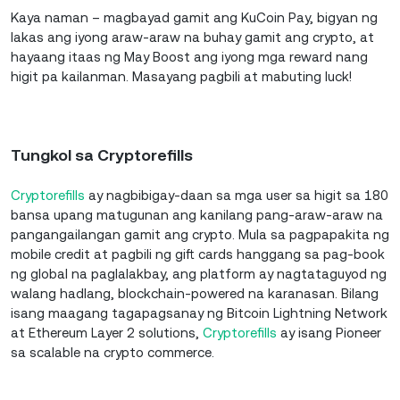
Kaya naman – magbayad gamit ang KuCoin Pay, bigyan ng
lakas ang iyong araw-araw na buhay gamit ang crypto, at
hayaang itaas ng May Boost ang iyong mga reward nang
higit pa kailanman. Masayang pagbili at mabuting luck!
Tungkol sa Cryptorefills
Cryptorefills
ay nagbibigay-daan sa mga user sa higit sa 180
bansa upang matugunan ang kanilang pang-araw-araw na
pangangailangan gamit ang crypto. Mula sa pagpapakita ng
mobile credit at pagbili ng gift cards hanggang sa pag-book
ng global na paglalakbay, ang platform ay nagtataguyod ng
walang hadlang, blockchain-powered na karanasan. Bilang
isang maagang tagapagsanay ng Bitcoin Lightning Network
at Ethereum Layer 2 solutions,
Cryptorefills
ay isang Pioneer
sa scalable na crypto commerce.