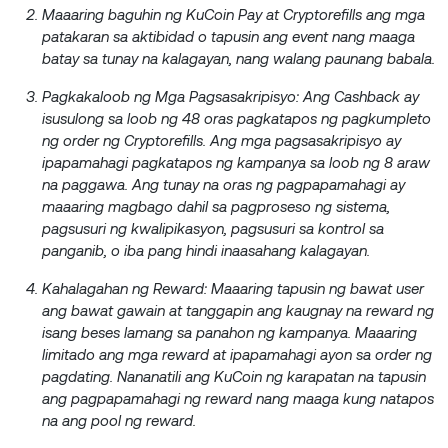
Maaaring baguhin ng KuCoin Pay at Cryptorefills ang mga
patakaran sa aktibidad o tapusin ang event nang maaga
batay sa tunay na kalagayan, nang walang paunang babala.
Pagkakaloob ng Mga Pagsasakripisyo: Ang Cashback ay
isusulong sa loob ng 48 oras pagkatapos ng pagkumpleto
ng order ng Cryptorefills. Ang mga pagsasakripisyo ay
ipapamahagi pagkatapos ng kampanya sa loob ng 8 araw
na paggawa. Ang tunay na oras ng pagpapamahagi ay
maaaring magbago dahil sa pagproseso ng sistema,
pagsusuri ng kwalipikasyon, pagsusuri sa kontrol sa
panganib, o iba pang hindi inaasahang kalagayan.
Kahalagahan ng Reward: Maaaring tapusin ng bawat user
ang bawat gawain at tanggapin ang kaugnay na reward ng
isang beses lamang sa panahon ng kampanya. Maaaring
limitado ang mga reward at ipapamahagi ayon sa order ng
pagdating. Nananatili ang KuCoin ng karapatan na tapusin
ang pagpapamahagi ng reward nang maaga kung natapos
na ang pool ng reward.