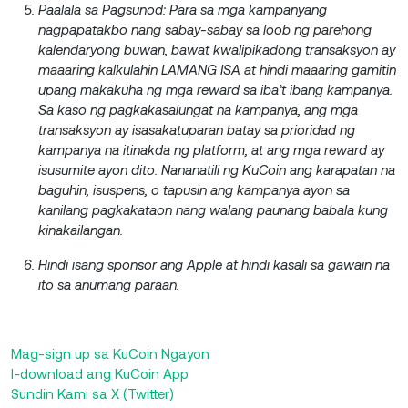
Paalala sa Pagsunod: Para sa mga kampanyang
nagpapatakbo nang sabay-sabay sa loob ng parehong
kalendaryong buwan, bawat kwalipikadong transaksyon ay
maaaring kalkulahin LAMANG ISA at hindi maaaring gamitin
upang makakuha ng mga reward sa iba’t ibang kampanya.
Sa kaso ng pagkakasalungat na kampanya, ang mga
transaksyon ay isasakatuparan batay sa prioridad ng
kampanya na itinakda ng platform, at ang mga reward ay
isusumite ayon dito. Nananatili ng KuCoin ang karapatan na
baguhin, isuspens, o tapusin ang kampanya ayon sa
kanilang pagkakataon nang walang paunang babala kung
kinakailangan.
Hindi isang sponsor ang Apple at hindi kasali sa gawain na
ito sa anumang paraan.
Mag-sign up sa KuCoin Ngayon
I-download ang KuCoin App
Sundin Kami sa X (Twitter)