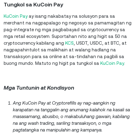
Tungkol sa KuCoin Pay
KuCoin Pay
ay isang nakabatay na solusyon para sa
merchant na nagpapalago ng negosyo sa pamamagitan ng
pag-integrate ng mga pagbabayad sa cryptocurrency sa
mga retail ecosystem. Suportahan nito ang higit sa 50 na
cryptocurrency kabilang ang
KCS
, USDT, USDC, at BTC, at
nagpapahintulot sa malikhain at walang hadlang na
transaksyon para sa online at sa-tindahan na pagbili sa
buong mundo. Matuto ng higit pa tungkol sa
KuCoin Pay
.
Mga Tuntunin at Kondisyon
Ang KuCoin Pay at Cryptorefills ay nag-aangkin ng
karapatan na tanggalin ang anumang kalahok na kasali sa
masasamang, abusibo, o makabuluhang gawain, kabilang
na ang wash trading, sariling transaksyon, o mga
pagtatangka na manipulahin ang kampanya.