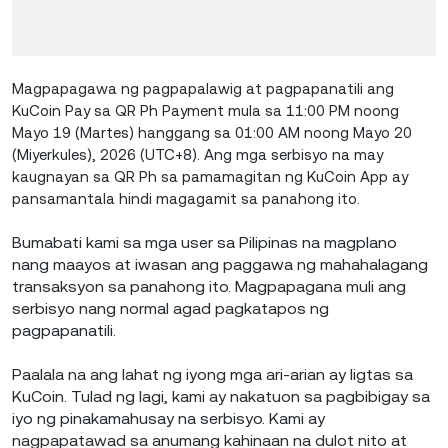
Magpapagawa ng pagpapalawig at pagpapanatili ang
KuCoin Pay sa QR Ph Payment mula sa 11:00 PM noong
Mayo 19 (Martes) hanggang sa 01:00 AM noong Mayo 20
(Miyerkules), 2026 (UTC+8). Ang mga serbisyo na may
kaugnayan sa QR Ph sa pamamagitan ng KuCoin App ay
pansamantala hindi magagamit sa panahong ito.
Bumabati kami sa mga user sa Pilipinas na magplano
nang maayos at iwasan ang paggawa ng mahahalagang
transaksyon sa panahong ito. Magpapagana muli ang
serbisyo nang normal agad pagkatapos ng
pagpapanatili.
Paalala na ang lahat ng iyong mga ari-arian ay ligtas sa
KuCoin. Tulad ng lagi, kami ay nakatuon sa pagbibigay sa
iyo ng pinakamahusay na serbisyo. Kami ay
nagpapatawad sa anumang kahinaan na dulot nito at