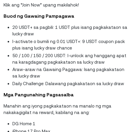
Klik ang “Join Now” upang makilahok!
Buod ng Gawaing Pampagawa
20 USDT+ sa pagbili: 1 USDT plus isang pagkakataon sa
lucky draw
I-activate o bumili ng 0.01 USDT+: 9 USDT coupon pack
plus isang lucky draw chance
50 / 100 / 150 / 200 USDT: I-unlock ang hanggang apat
na karagdagang pagkakataon sa lucky draw
Araw-araw na Gawaing Paggawa: Isang pagkakataon
sa lucky draw
Daily Challenge: Dalawang pagkakataon sa lucky draw
Mga Pangunahing Pagsasalba
Manahin ang iyong pagkakataon na manalo ng mga
nakakagigilat na reward, kabilang na ang:
DG Home 1
iPhone 17 Pro Max