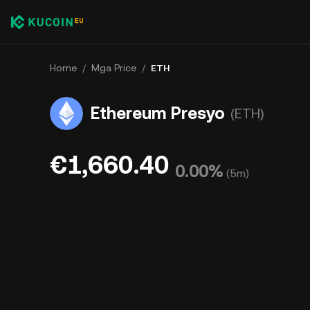
Home
/
Mga Price
/
ETH
Ethereum Presyo
(ETH)
€1,660.40
0.00%
(
5m
)