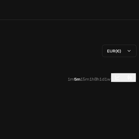
EUR(€)
1m
5m
15m
1h
8h
1d
1w