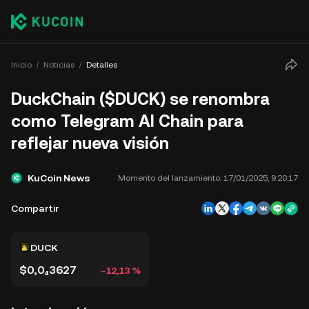
Inicio
Noticias
Detalles
DuckChain ($DUCK) se renombra
como Telegram AI Chain para
reflejar nueva visión
KuCoin News
Momento del lanzamiento:
17/01/2025, 9:20:17
Compartir
DUCK
$0,0₄3627
-12,13 %