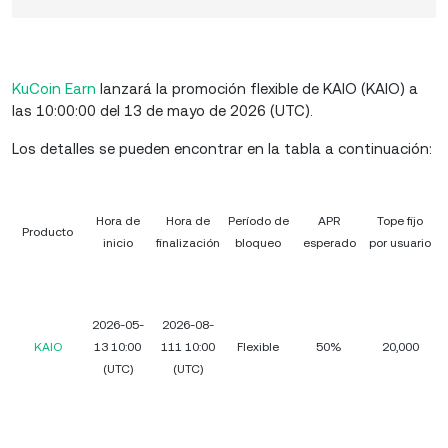
KuCoin Earn
lanzará la promoción flexible de KAIO (KAIO) a
las 10:00:00 del 13 de mayo de 2026 (UTC).
Los detalles se pueden encontrar en la tabla a continuación:
Hora de
Hora de
Período de
APR
Tope fijo
Producto
inicio
finalización
bloqueo
esperado
por usuario
2026-05-
2026-08-
KAIO
13 10:00
111 10:00
Flexible
50%
20,000
(UTC)
(UTC)