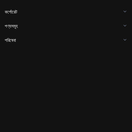
কর্পোরেট
পণ্যসমূহ
পরিষেবা
ব্যবসা
বিভিন্ন ক্রিপ্টোর মূল্য
জানুন
বিকাশকারী
অ্যাপ ডাউনলোড করুন
কমিউনিটি