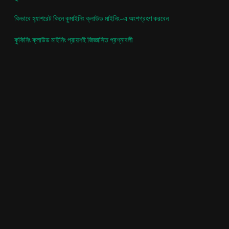
কিভাবে হ্যাশরেট কিনে কুমাইনিং ক্লাউড মাইনিং-এ অংশগ্রহণ করবেন
কুকিনিং ক্লাউড মাইনিং প্রায়শই জিজ্ঞাসিত প্রশ্নাবলী