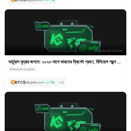
১৪/১০/২০২৪ ০৭:২২:৪৬
ভার্চুয়াল মুদ্রার জগতে: ২০২৩ সালে ভারতের ক্রিপ্টো গ্রহণ, বিনিয়োগ পছন্দ 
এবং উদ্ভাবনের প্রবণতা অন্বেষণ
#
Market Insights
$৬৪,৬৩৩.০০
+০.৯৭%
BTC
+1