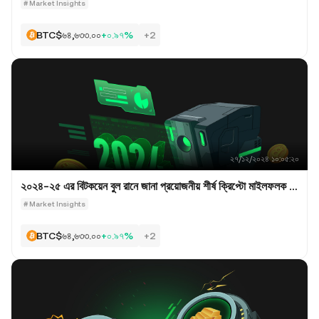
#
Market Insights
$৬৪,৬৩৩.০০
+০.৯৭%
BTC
+2
২৭/১২/২০২৪ ১০:০৫:২০
২০২৪-২৫ এর বিটকয়েন বুল রানে জানা প্রয়োজনীয় শীর্ষ ক্রিপ্টো মাইলফলক 
এবং অন্তর্দৃষ্টি।
#
Market Insights
$৬৪,৬৩৩.০০
+০.৯৭%
BTC
+2