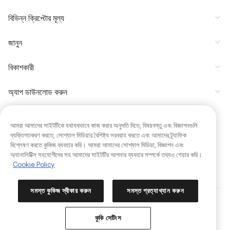
বিভিন্ন ক্রিপ্টোর মূল্য
জানুন
বিকাশকারী
অ্যাপ ডাউনলোড করুন
কমিউনিটি
আমরা আমাদের সাইটটিকে যথাযথভাবে কাজ করার অনুমতি দিতে, বিষয়বস্তু এবং বিজ্ঞাপনগুলি
ব্যক্তিগতকরণ করতে, সোশ্যাল মিডিয়ার বৈশিষ্ট্য সরবরাহ করতে এবং আমাদের ট্র্যাফিক
বিশ্লেষণ করতে কুকিজ ব্যবহার করি। আমরা আমাদের সোশ্যাল মিডিয়া, বিজ্ঞাপন এবং
অ্যানালিটিক্স সহযোগীদের সহ আমাদের সাইটটির আপনার ব্যবহার সম্পর্কে তথ্যও শেয়ার করি।
Cookie Policy
সমস্ত কুকিজ স্বীকার করুন
সমস্ত প্রত্যাখ্যান করুন
Copyright © 2017 - 2026 KuCoin.com. All Rights Reserved.
কুকি পছন্দসমূহ
কুকি সেটিংস
2026-08-06 08:21:19
(UTC+
8
)